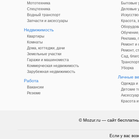
Мототехника
Бытовые у
Спецтехника
Деловые у
Водный транспорт
Искусство
Запчасти и аксессуары
Красота, 
Оборудова
Недвижимость
Обучение,
Квартиры
Реклама,
Комнаты
Ремонт и 
Дома, коттеджи, дачи
Ремонт, с
Земельные участки
Сад, благ
Гаражи и машиноместа
Транспорт
Коммерческая недвижимость
Уборка
Зарубежная недвижимость
Личные в
Работа
Одежда и 
Вакансии
Детские т
Резюме
Аксессуар
Красота и
© Mozur.ru — сайт бесплатн
Если у вас воз