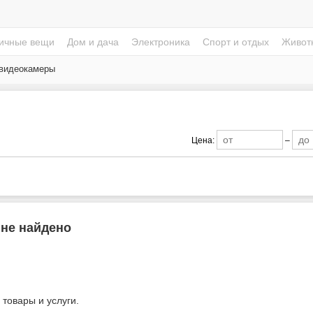
ичные вещи
Дом и дача
Электроника
Спорт и отдых
Живот
 видеокамеры
Цена:
–
 не найдено
 товары и услуги.