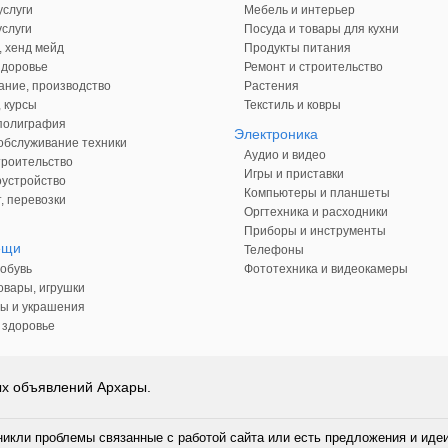
слуги
Мебель и интерьер
слуги
Посуда и товары для кухни
, хенд мейд
Продукты питания
здоровье
Ремонт и строительство
ние, производство
Растения
 курсы
Текстиль и ковры
 полиграфия
Электроника
обслуживание техники
Аудио и видео
троительство
Игры и приставки
оустройство
Компьютеры и планшеты
, перевозки
Оргтехника и расходники
Приборы и инструменты
ещи
Телефоны
обувь
Фототехника и видеокамеры
овары, игрушки
ы и украшения
 здоровье
ых объявлений Архары.
никли проблемы связанные с работой сайта или есть предложения и иде