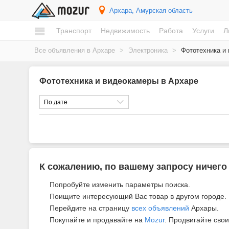
Архара
, Амурская область
Транспорт
Недвижимость
Работа
Услуги
Л
Все объявления в Архаре
>
Электроника
>
Фототехника и
Фототехника и видеокамеры в Архаре
По дате
К сожалению, по вашему запросу ничего
Попробуйте изменить параметры поиска.
Поищите интересующий Вас товар в другом городе.
Перейдите на страницу
всех объявлений
Архары.
Покупайте и продавайте на
Mozur
. Продвигайте свои