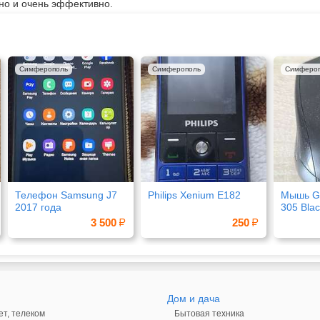
но и очень эффективно.
Симферополь
Симферополь
Симферо
Телефон Samsung J7
Philips Xenium E182
Мышь G
2017 года
305 Bla
3 500
250
Дом и дача
ет, телеком
Бытовая техника