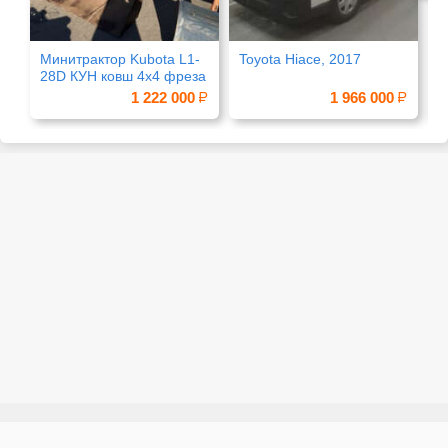
Минитрактор Kubota L1-
Toyota Hiace, 2017
У
28D КУН ковш 4х4 фреза
1 222 000
1 966 000