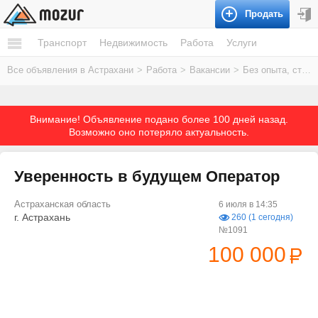
Продать
Транспорт
Недвижимость
Работа
Услуги
Все объявления в Астрахани
>
Работа
>
Вакансии
>
Без опыта, студенты
Внимание! Объявление подано более 100 дней назад.
Возможно оно потеряло актуальность.
Уверенность в будущем Оператор
Астраханская область
6 июля в 14:35
г. Астрахань
260 (1 сегодня)
№1091
100 000