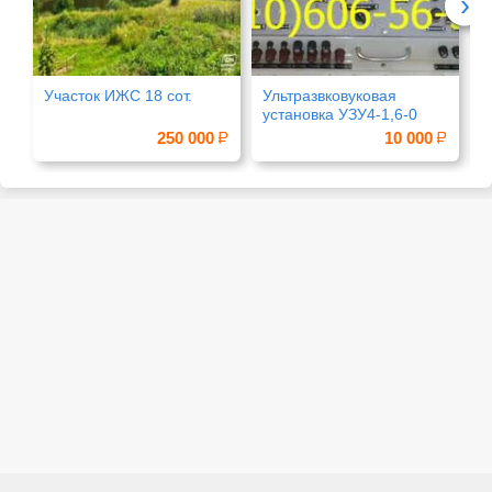
›
Участок ИЖС 18 сот.
Ультразвковуковая
У
установка УЗУ4-1,6-0
з
250 000
10 000