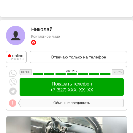
Николай
Контактное лицо
online
Отвечаю только на телефон
20.06.19
звоните
00:00
23.59
Показать телефон
+7 (927) XXX–XX–XX
Обмен не предлагать