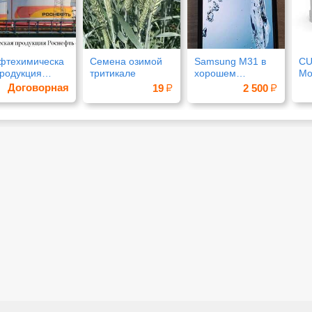
фтехимическа
Семена озимой
Samsung M31 в
CU
продукция
тритикале
хорошем
Мо
снефть оптом
состоянии
пе
Договорная
19
2 500
по