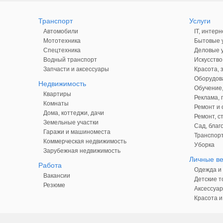
Транспорт
Услуги
Автомобили
IT, интерн
Мототехника
Бытовые у
Спецтехника
Деловые у
Водный транспорт
Искусство
Запчасти и аксессуары
Красота, 
Оборудова
Недвижимость
Обучение,
Квартиры
Реклама,
Комнаты
Ремонт и 
Дома, коттеджи, дачи
Ремонт, с
Земельные участки
Сад, благ
Гаражи и машиноместа
Транспорт
Коммерческая недвижимость
Уборка
Зарубежная недвижимость
Личные в
Работа
Одежда и 
Вакансии
Детские т
Резюме
Аксессуар
Красота и