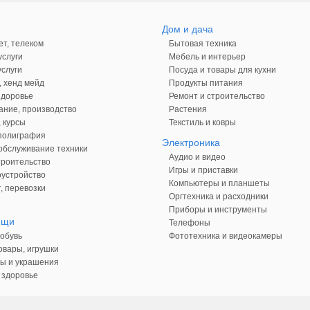
Дом и дача
ет, телеком
Бытовая техника
слуги
Мебель и интерьер
слуги
Посуда и товары для кухни
, хенд мейд
Продукты питания
здоровье
Ремонт и строительство
ние, производство
Растения
 курсы
Текстиль и ковры
 полиграфия
Электроника
обслуживание техники
Аудио и видео
троительство
Игры и приставки
оустройство
Компьютеры и планшеты
, перевозки
Оргтехника и расходники
Приборы и инструменты
ещи
Телефоны
обувь
Фототехника и видеокамеры
овары, игрушки
ы и украшения
 здоровье