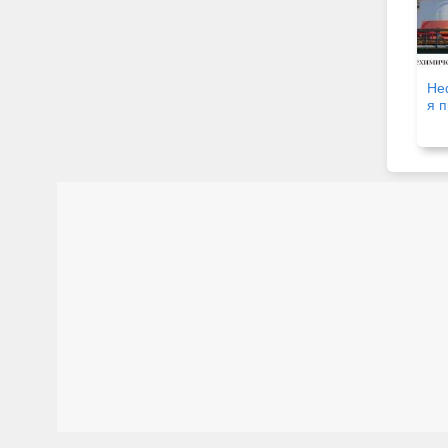
Не
я 
Ро