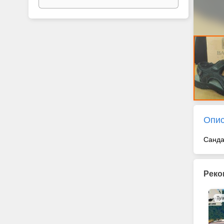
Опи
Санда
Реко
Ту