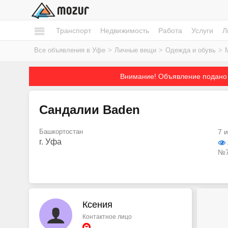
Транспорт
Недвижимость
Работа
Услуги
Л
Все объявления в Уфе
>
Личные вещи
>
Одежда и обувь
>
Внимание! Объявление подано 
Сандалии Baden
Башкортостан
7 
г. Уфа
№7
Ксения
Контактное лицо