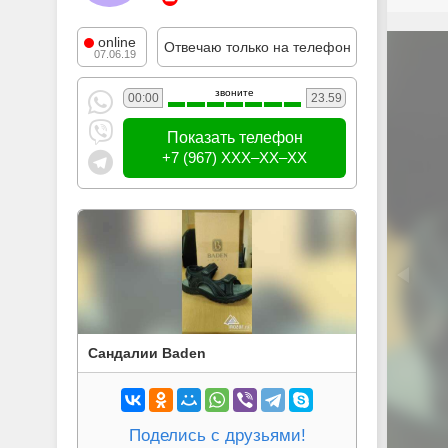
online
Отвечаю только на телефон
07.06.19
звоните
00:00
23.59
Показать телефон
+7 (967) XXX–XX–XX
Сандалии Baden
Поделись с друзьями!