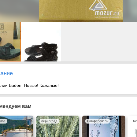
сание
лии Baden. Новые! Кожаные!
мендуем вам
апсе
Зерноград
Симферополь
Мо