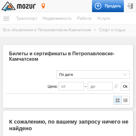
Продать
Петропавловск-Камчатский
Транспорт
Недвижимость
Работа
Услуги
Все объявления в Петропавловске-Камчатском
>
Спорт и отдых
>
Б
Билеты и сертификаты в Петропавловске-
Камчатском
По дате
Цена:
–
Ok
К сожалению, по вашему запросу ничего не
найдено