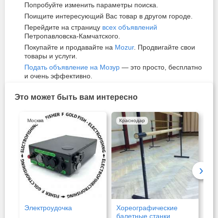
Попробуйте изменить параметры поиска.
Поищите интересующий Вас товар в другом городе.
Перейдите на страницу
всех объявлений
Петропавловска-Камчатского.
Покупайте и продавайте на
Mozur
. Продвигайте свои
товары и услуги.
Подать объявление на Мозур
— это просто, бесплатно
и очень эффективно.
Это может быть вам интересно
Москва
Краснодар
Мо
›
Электроудочка
Хореографические
За
балетные станки
ин