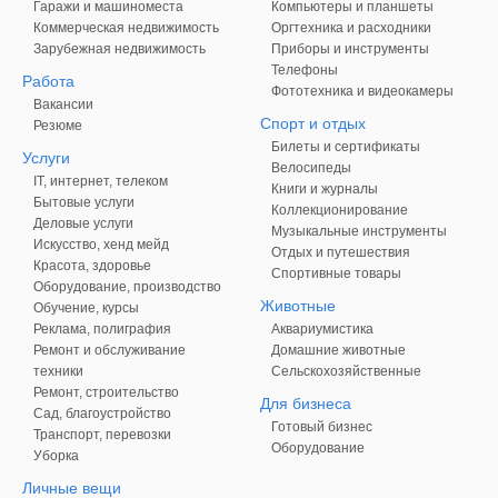
Гаражи и машиноместа
Компьютеры и планшеты
Коммерческая недвижимость
Оргтехника и расходники
Зарубежная недвижимость
Приборы и инструменты
Телефоны
Работа
Фототехника и видеокамеры
Вакансии
Спорт и отдых
Резюме
Билеты и сертификаты
Услуги
Велосипеды
IT, интернет, телеком
Книги и журналы
Бытовые услуги
Коллекционирование
Деловые услуги
Музыкальные инструменты
Искусство, хенд мейд
Отдых и путешествия
Красота, здоровье
Спортивные товары
Оборудование, производство
Животные
Обучение, курсы
Реклама, полиграфия
Аквариумистика
Ремонт и обслуживание
Домашние животные
техники
Сельскохозяйственные
Ремонт, строительство
Для бизнеса
Сад, благоустройство
Готовый бизнес
Транспорт, перевозки
Оборудование
Уборка
Личные вещи