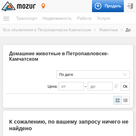
Продать
Петропавловск-Камчатский
Транспорт
Недвижимость
Работа
Услуги
Все объявления в Петропавловске-Камчатском
>
Животные
>
Домашние животные
Домашние животные в Петропавловске-
Камчатском
По дате
Цена:
–
Ok
К сожалению, по вашему запросу ничего не
найдено