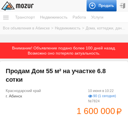
Продать
Транспорт
Недвижимость
Работа
Услуги
Все объявления в Абинске
>
Недвижимость
>
Дома, коттеджи, дачи
>
Внимание! Объявление подано более 100 дней назад.
Возможно оно потеряло актуальность.
Продам Дом 55 м² на участке 6.8
сотки
Краснодарский край
10 июня в 10:22
г. Абинск
90 (1 сегодня)
№7824
1 600 000