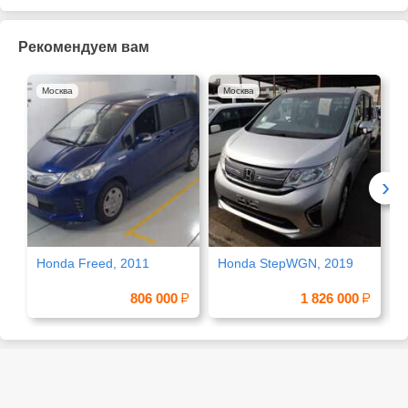
Рекомендуем вам
Москва
Москва
›
Honda Freed, 2011
Honda StepWGN, 2019
Р
г
806 000
1 826 000