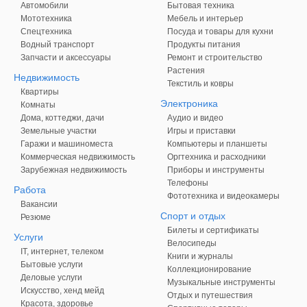
Автомобили
Бытовая техника
Мототехника
Мебель и интерьер
Спецтехника
Посуда и товары для кухни
Водный транспорт
Продукты питания
Запчасти и аксессуары
Ремонт и строительство
Растения
Недвижимость
Текстиль и ковры
Квартиры
Электроника
Комнаты
Дома, коттеджи, дачи
Аудио и видео
Земельные участки
Игры и приставки
Гаражи и машиноместа
Компьютеры и планшеты
Коммерческая недвижимость
Оргтехника и расходники
Зарубежная недвижимость
Приборы и инструменты
Телефоны
Работа
Фототехника и видеокамеры
Вакансии
Спорт и отдых
Резюме
Билеты и сертификаты
Услуги
Велосипеды
IT, интернет, телеком
Книги и журналы
Бытовые услуги
Коллекционирование
Деловые услуги
Музыкальные инструменты
Искусство, хенд мейд
Отдых и путешествия
Красота, здоровье