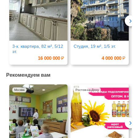
›
3-к. квартира, 82 м², 5/12
Студия, 19 м², 1/5 эт.
3
эт.
эт
16 000 000
4 000 000
Рекомендуем вам
Москва
Ростов-на-Дону
›