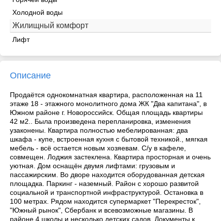
Холодной воды
Жилищный комфорт
Лифт
Описание
Продаётся однокомнатная квартира, расположенная на 11
этаже 18 - этажного монолитного дома ЖК "Два капитана", в
Южном районе г. Новороссийск. Общая площадь квартиры
42 м2.. Была произведена перепланировка, изменения
узаконены. Квартира полностью мебелированная: два
шкафа - купе, встроенная кухня с бытовой техникой., мягкая
мебель - всё остается новым хозяевам. С/у в кафеле,
совмещен. Лоджия застеклена. Квартира просторная и очень
уютная. Дом оснащён двумя лифтами: грузовым и
пассажирским. Во дворе находится оборудованная детская
площадка. Паркинг - наземный. Район с хорошо развитой
социальной и транспортной инфраструктурой. Остановка в
100 метрах. Рядом находится супермаркет "Перекресток",
"Южный рынок", Сбербанк и всевозможные магазины. В
районе 4 школы и несколько детских садов. Документы к