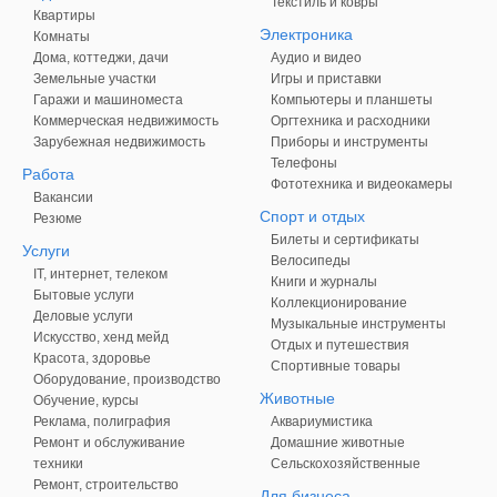
Текстиль и ковры
Квартиры
Электроника
Комнаты
Дома, коттеджи, дачи
Аудио и видео
Земельные участки
Игры и приставки
Гаражи и машиноместа
Компьютеры и планшеты
Коммерческая недвижимость
Оргтехника и расходники
Зарубежная недвижимость
Приборы и инструменты
Телефоны
Работа
Фототехника и видеокамеры
Вакансии
Спорт и отдых
Резюме
Билеты и сертификаты
Услуги
Велосипеды
IT, интернет, телеком
Книги и журналы
Бытовые услуги
Коллекционирование
Деловые услуги
Музыкальные инструменты
Искусство, хенд мейд
Отдых и путешествия
Красота, здоровье
Спортивные товары
Оборудование, производство
Животные
Обучение, курсы
Реклама, полиграфия
Аквариумистика
Ремонт и обслуживание
Домашние животные
техники
Сельскохозяйственные
Ремонт, строительство
Для бизнеса