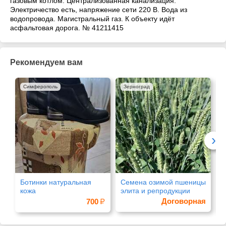
газовым котлом. Централизованная канализация.
Электричество есть, напряжение сети 220 В. Вода из
водопровода. Магистральный газ. К объекту идёт
асфальтовая дорога. № 41211415
Рекомендуем вам
Симферополь
Зерноград
›
Ботинки натуральная
Семена озимой пшеницы
К
кожа
элита и репродукции
7
Договорная
700