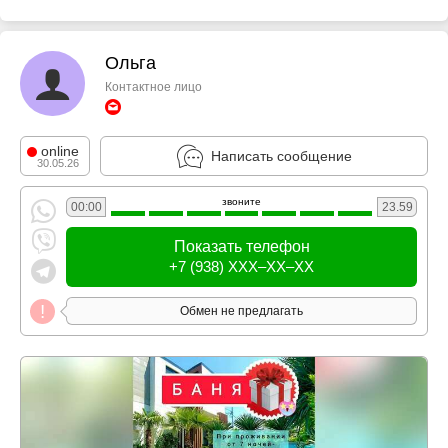
Ольга
Контактное лицо
online
Написать сообщение
30.05.26
звоните
00:00
23.59
Показать телефон
+7 (938) XXX–XX–XX
Обмен не предлагать