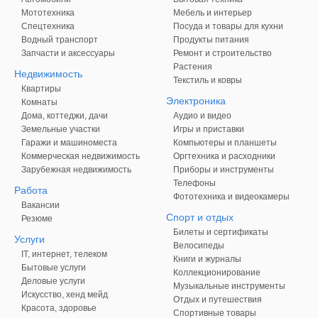
Мототехника
Мебель и интерьер
Спецтехника
Посуда и товары для кухни
Водный транспорт
Продукты питания
Запчасти и аксессуары
Ремонт и строительство
Растения
Недвижимость
Текстиль и ковры
Квартиры
Электроника
Комнаты
Дома, коттеджи, дачи
Аудио и видео
Земельные участки
Игры и приставки
Гаражи и машиноместа
Компьютеры и планшеты
Коммерческая недвижимость
Оргтехника и расходники
Зарубежная недвижимость
Приборы и инструменты
Телефоны
Работа
Фототехника и видеокамеры
Вакансии
Спорт и отдых
Резюме
Билеты и сертификаты
Услуги
Велосипеды
IT, интернет, телеком
Книги и журналы
Бытовые услуги
Коллекционирование
Деловые услуги
Музыкальные инструменты
Искусство, хенд мейд
Отдых и путешествия
Красота, здоровье
Спортивные товары