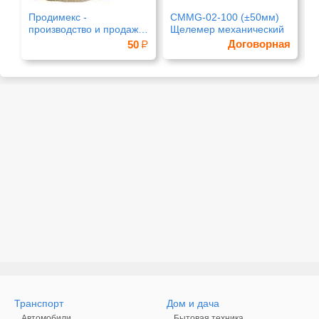
Продимекс -
CMMG-02-100 (±50мм)
В
производство и продажа
Щелемер механический
п
сахара оптом
Договорная
50
Транспорт
Дом и дача
Автомобили
Бытовая техника