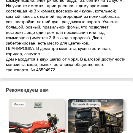
коммуникаций: электричество, вода, газ, септик на 12 куб.м.
На участке имеется: пристроенная к дому времянка
состоящая из 3 х комнат, всесезонной кухни, котельной;
крытый навес с откатной перегородкой из поликарбоната,
хоз. постройки, летний душ; раздвижные ворота. Участок
большой, ровный, правильной фомы, что позволяет
построить еще один дом для проживания или под
коммерцию (имеется 2-й выход в проулок). Двор
забетонирован, есть место для цветников.
ПЛАНИРОВКА: В доме три комнаты, кухня-гостинная,
коридор, санузел.
Дом находится в двух шагах от моря. В шаговой доступности
магазины, кафе, рынок, остановка общественного
транспорта. № 43594972
Рекомендуем вам
Москва
Великий Новгород