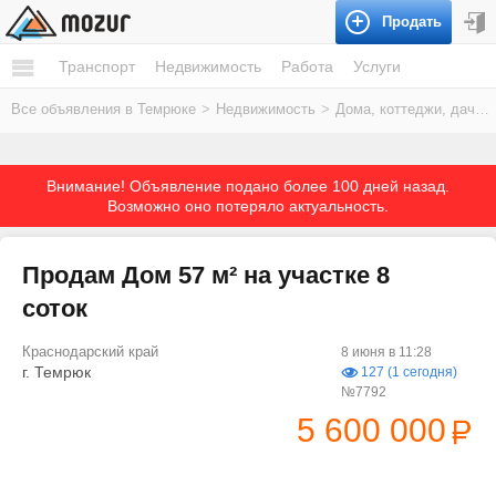
Продать
Транспорт
Недвижимость
Работа
Услуги
Все объявления в Темрюке
>
Недвижимость
>
Дома, коттеджи, дачи
Внимание! Объявление подано более 100 дней назад.
Возможно оно потеряло актуальность.
Продам Дом 57 м² на участке 8
соток
Краснодарский край
8 июня в 11:28
г. Темрюк
127 (1 сегодня)
№7792
5 600 000