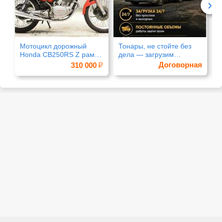
›
Мотоцикл дорожный
Тонары, не стойте без
А
Honda CB250RS Z рама
дела — загрузим
т
MC02
работой 24/7
Договорная
310 000