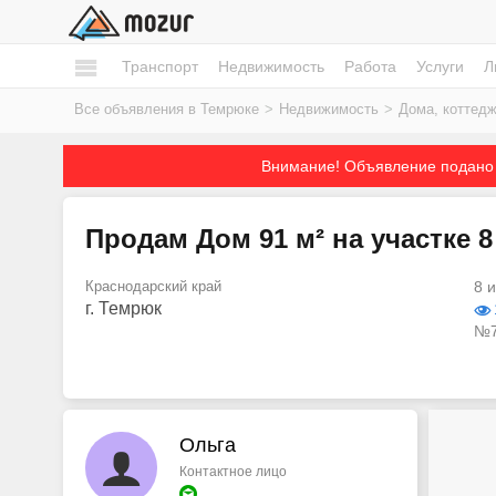
Транспорт
Недвижимость
Работа
Услуги
Л
Все объявления в Темрюке
>
Недвижимость
>
Дома, коттедж
Внимание! Объявление подано 
Продам Дом 91 м² на участке 8
Краснодарский край
8 
г. Темрюк
№7
Ольга
Контактное лицо