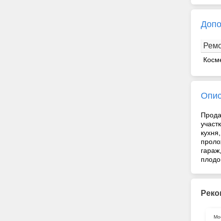
Допо
Рем
Косм
Опи
Прода
участ
кухня
проло
гараж
плодо
Реко
Мо