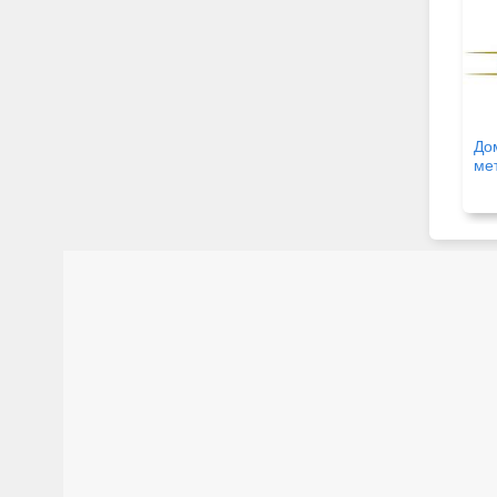
До
ме
Па