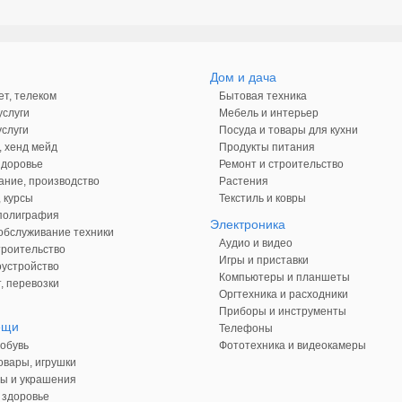
Дом и дача
ет, телеком
Бытовая техника
слуги
Мебель и интерьер
слуги
Посуда и товары для кухни
, хенд мейд
Продукты питания
здоровье
Ремонт и строительство
ние, производство
Растения
 курсы
Текстиль и ковры
 полиграфия
Электроника
обслуживание техники
Аудио и видео
троительство
Игры и приставки
оустройство
Компьютеры и планшеты
, перевозки
Оргтехника и расходники
Приборы и инструменты
ещи
Телефоны
обувь
Фототехника и видеокамеры
овары, игрушки
ы и украшения
 здоровье