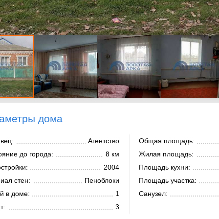
аметры дома
вец:
Агентство
Общая площадь:
ояние до города:
8 км
Жилая площадь:
остройки:
2004
Площадь кухни:
иал стен:
Пеноблоки
Площадь участка:
й в доме:
1
Санузел:
т:
3