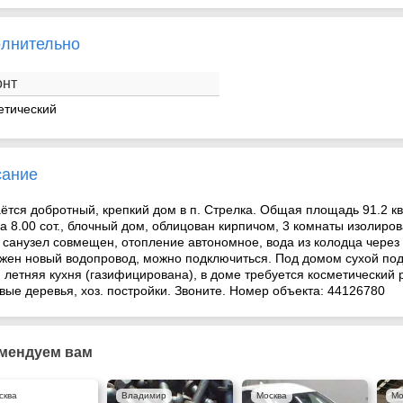
лнительно
онт
етический
сание
ётся добротный, крепкий дом в п. Стрелка. Общая площадь 91.2 к
ка 8.00 сот., блочный дом, облицован кирпичом, 3 комнаты изолир
, санузел совмещен, отопление автономное, вода из колодца через 
жен новый водопровод, можно подключиться. Под домом сухой под
, летняя кухня (газифицирована), в доме требуется косметический 
вые деревья, хоз. постройки. Звоните. Номер объекта: 44126780
мендуем вам
сква
Владимир
Москва
Мо