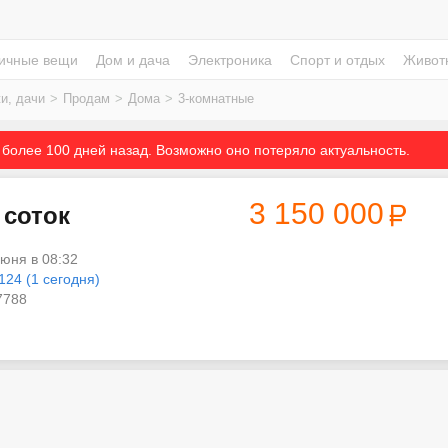
ичные вещи
Дом и дача
Электроника
Спорт и отдых
Живот
и, дачи
>
Продам
>
Дома
>
3-комнатные
более 100 дней назад. Возможно оно потеряло актуальность.
3 150 000
 соток
июня в 08:32
124 (1 сегодня)
788