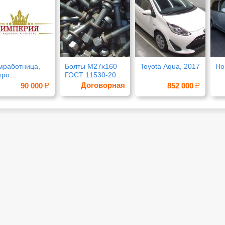
мработница,
Болты М27х160
Toyota Aqua, 2017
Ho
тро
ГОСТ 11530-2014
велецкая
в сборе
Договорная
90 000
852 000