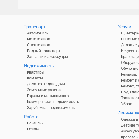
Транспорт
Услуги
Автомобили
IT, интерн
Мототехника
Бытовые у
Спецтехника
Деловые у
Водный транспорт
Искусство
Запчасти и аксессуары
Красота, 
Оборудова
Недвижимость
Обучение,
Квартиры
Реклама,
Комнаты
Ремонт и 
Дома, коттеджи, дачи
Ремонт, с
Земельные участки
Сад, благ
Гаражи и машиноместа
Транспорт
Коммерческая недвижимость
Уборка
Зарубежная недвижимость
Личные в
Работа
Одежда и 
Вакансии
Детские т
Резюме
Аксессуар
Красота и