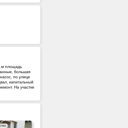
в.м площадь
ованные, большая
насос, по улице
вал, капитальный
ремонт. На участке
сква
Москва
Москва
М