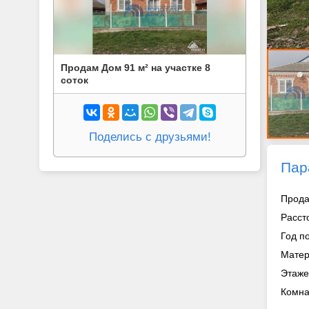
Продам Дом 91 м² на участке 8
соток
Поделись с друзьями!
Пар
Прода
Расст
Год п
Матер
Этаже
Комна