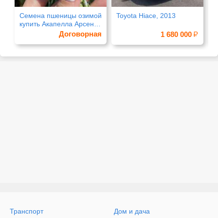
Семена пшеницы озимой
Toyota Hiace, 2013
B
купить Акапелла Арсенал
В
Армада
и
Договорная
1 680 000
Транспорт
Дом и дача