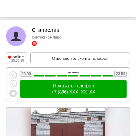
Станислав
Контактное лицо
online
Отвечаю только на телефон
25.06.19
звоните
00:00
23.59
Показать телефон
+7 (896) XXX–XX–XX