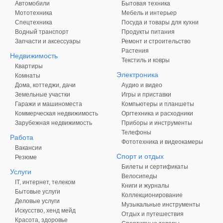
Автомобили
Бытовая техника
Мототехника
Мебель и интерьер
Спецтехника
Посуда и товары для кухни
Водный транспорт
Продукты питания
Запчасти и аксессуары
Ремонт и строительство
Растения
Недвижимость
Текстиль и ковры
Квартиры
Электроника
Комнаты
Дома, коттеджи, дачи
Аудио и видео
Земельные участки
Игры и приставки
Гаражи и машиноместа
Компьютеры и планшеты
Коммерческая недвижимость
Оргтехника и расходники
Зарубежная недвижимость
Приборы и инструменты
Телефоны
Работа
Фототехника и видеокамеры
Вакансии
Спорт и отдых
Резюме
Билеты и сертификаты
Услуги
Велосипеды
IT, интернет, телеком
Книги и журналы
Бытовые услуги
Коллекционирование
Деловые услуги
Музыкальные инструменты
Искусство, хенд мейд
Отдых и путешествия
Красота, здоровье