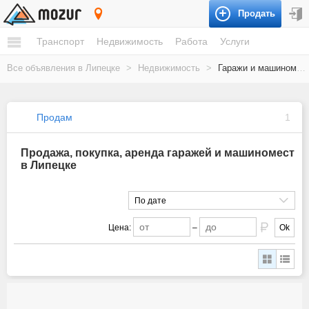
Продать
Липецк
Транспорт
Недвижимость
Работа
Услуги
Все объявления в Липецке
>
Недвижимость
>
Гаражи и машиноместа
Продам
1
Продажа, покупка, аренда гаражей и машиномест
в Липецке
По дате
Цена:
–
Ok