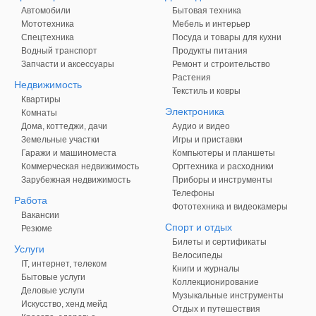
Автомобили
Бытовая техника
Мототехника
Мебель и интерьер
Спецтехника
Посуда и товары для кухни
Водный транспорт
Продукты питания
Запчасти и аксессуары
Ремонт и строительство
Растения
Недвижимость
Текстиль и ковры
Квартиры
Электроника
Комнаты
Дома, коттеджи, дачи
Аудио и видео
Земельные участки
Игры и приставки
Гаражи и машиноместа
Компьютеры и планшеты
Коммерческая недвижимость
Оргтехника и расходники
Зарубежная недвижимость
Приборы и инструменты
Телефоны
Работа
Фототехника и видеокамеры
Вакансии
Спорт и отдых
Резюме
Билеты и сертификаты
Услуги
Велосипеды
IT, интернет, телеком
Книги и журналы
Бытовые услуги
Коллекционирование
Деловые услуги
Музыкальные инструменты
Искусство, хенд мейд
Отдых и путешествия