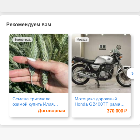
Рекомендуем вам
Зерноград
Москва
›
Семена тритикале
Мотоцикл дорожный
К
озимой купить Илия
Honda GB400TT рама
о
Тихон Хлебороб
NC20
«
Договорная
370 000