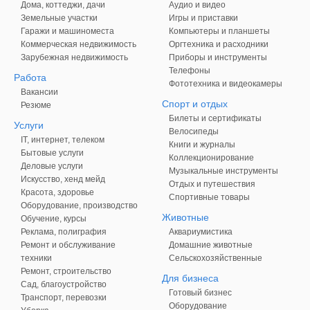
Дома, коттеджи, дачи
Аудио и видео
Земельные участки
Игры и приставки
Гаражи и машиноместа
Компьютеры и планшеты
Коммерческая недвижимость
Оргтехника и расходники
Зарубежная недвижимость
Приборы и инструменты
Телефоны
Работа
Фототехника и видеокамеры
Вакансии
Спорт и отдых
Резюме
Билеты и сертификаты
Услуги
Велосипеды
IT, интернет, телеком
Книги и журналы
Бытовые услуги
Коллекционирование
Деловые услуги
Музыкальные инструменты
Искусство, хенд мейд
Отдых и путешествия
Красота, здоровье
Спортивные товары
Оборудование, производство
Животные
Обучение, курсы
Реклама, полиграфия
Аквариумистика
Ремонт и обслуживание
Домашние животные
техники
Сельскохозяйственные
Ремонт, строительство
Для бизнеса
Сад, благоустройство
Готовый бизнес
Транспорт, перевозки
Оборудование