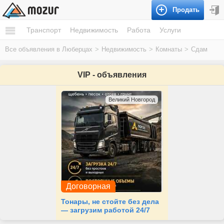
Продать
Транспорт
Недвижимость
Работа
Услуги
Все объявления в Люберцах
>
Недвижимость
>
Комнаты
>
Сдам
VIP - объявления
Великий Новгород
Договорная
Тонары, не стойте без дела
— загрузим работой 24/7