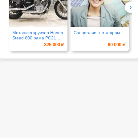
›
Мотоцикл круизер Honda
Специалист по кадрам
Б
Steed 600 рама PC21
3
VLX
г
325 000
90 000