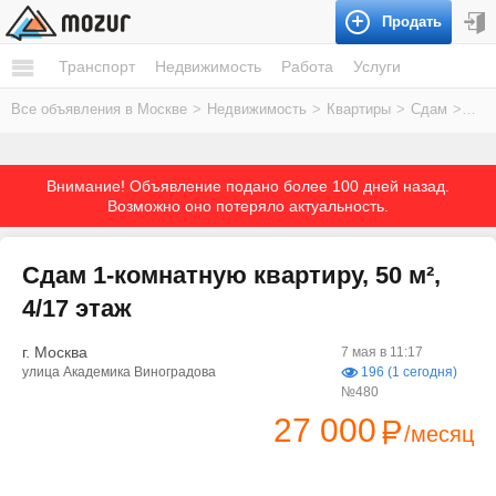
Продать
Транспорт
Недвижимость
Работа
Услуги
Все объявления в Москве
>
Недвижимость
>
Квартиры
>
Сдам
>
На 
Внимание! Объявление подано более 100 дней назад.
Возможно оно потеряло актуальность.
Сдам 1-комнатную квартиру, 50 м²,
4/17 этаж
г. Москва
7 мая в 11:17
улица Академика Виноградова
196 (1 сегодня)
№480
27 000
/месяц