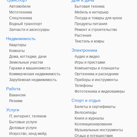
Транспорт
Дом и дача
Автомобили
Бытовая техника
Мототехника
Мебель и интерьер
Спецтехника
Посуда и товары для кухни
Водный транспорт
Продукты питания
Запчасти и аксессуары
Ремонт и строительство
Растения
Недвижимость
Текстиль и ковры
Квартиры
Электроника
Комнаты
Дома, коттеджи, дачи
Аудио и видео
Земельные участки
Игры и приставки
Гаражи и машиноместа
Компьютеры и планшеты
Коммерческая недвижимость
Оргтехника и расходники
Зарубежная недвижимость
Приборы и инструменты
Телефоны
Работа
Фототехника и видеокамеры
Вакансии
Спорт и отдых
Резюме
Билеты и сертификаты
Услуги
Велосипеды
IT, интернет, телеком
Книги и журналы
Бытовые услуги
Коллекционирование
Деловые услуги
Музыкальные инструменты
Искусство, хенд мейд
Отдых и путешествия