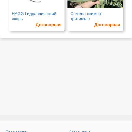
HAGG Гидравлический
Семена озимого
N
якорь
тритикале
Договорная
Договорная