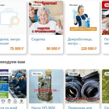
сква
Москва
Москва
Мо
делка, метро
Сиделка
Домработница,
По
нская
метро
ме
Павелецкая
Бе
75 000
90 000
120 000
мендуем вам
хангельск
Москва
Москва
Зе
хта по всей
Насос НП-96М,
Проволока для
Се