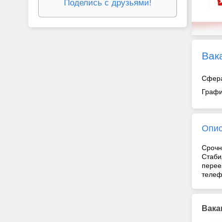
Поделись с друзьями!
Вак
Сфер
Графи
Опи
Срочн
Стаби
перее
телеф
Вака