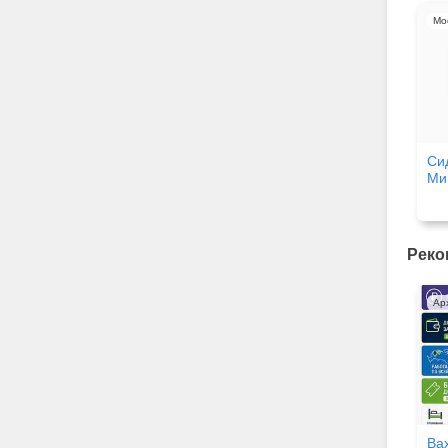
Мо
Си
Ми
Реко
Ар
Ва