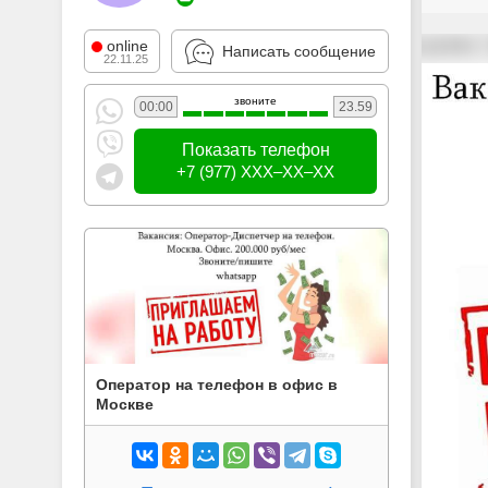
online
Написать сообщение
22.11.25
звоните
00:00
23.59
Показать телефон
+7 (977) XXX–XX–XX
Оператор на телефон в офис в
Москве