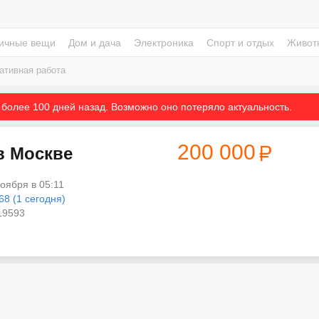
ичные вещи
Дом и дача
Электроника
Спорт и отдых
Живот
ативная работа
более 100 дней назад. Возможно оно потеряло актуальность.
200 000
в Москве
ноября в 05:11
68 (1 сегодня)
9593