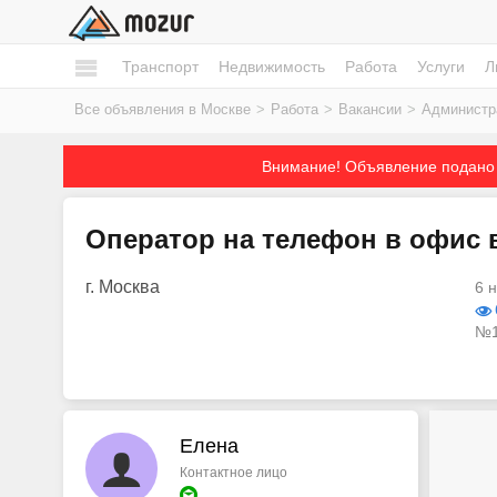
Транспорт
Недвижимость
Работа
Услуги
Л
Все объявления в Москве
>
Работа
>
Вакансии
>
Администр
Внимание! Объявление подано 
Оператор на телефон в офис 
г. Москва
6 
№1
Елена
Контактное лицо