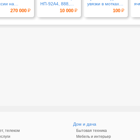
ссии на
НП-92А4, 888,
увязки в мотках
яч
оизводствах
4020, 4055, 888А
по 1-5 к
270 000
10 000
100
Дом и дача
ет, телеком
Бытовая техника
слуги
Мебель и интерьер