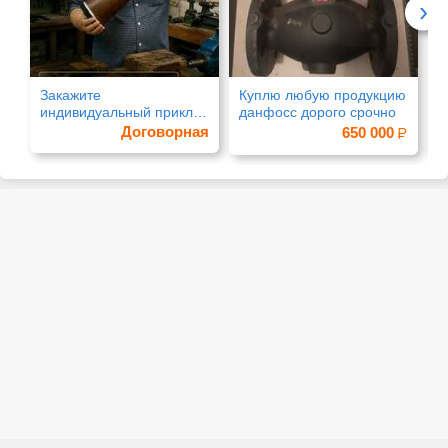
›
Закажите
Куплю любую продукцию
Р
индивидуальный приклад
данфосс дорого срочно
д
по своим меркам
с
Договорная
650 000