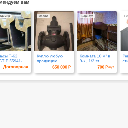
мендуем вам
адимир
Москва
Барнаул
Пе
льсы Т-62
Куплю любую
Комната 10 м² в
Ре
СТ Р 55941-
продукцию
9-к., 1/2 эт.
ст
14 новые, на
данфосс дорого
ма
Договорная
650 000
700
/сут
ладе
срочно