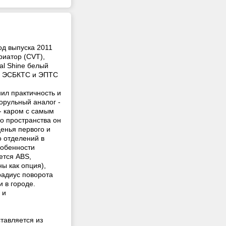
од выпуска 2011
риатор (CVT),
al Shine белый
р, ЭСБКТС и ЭПТС
нил практичность и
орульный аналог -
 - каром с самым
го пространства он
енья первого и
о отделений в
собенности
ется ABS,
ы как опция),
адиус поворота
и в городе.
 и
тавляется из