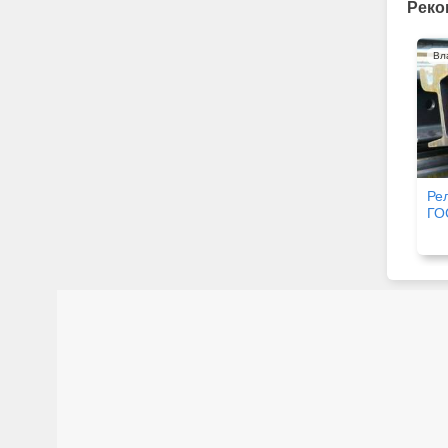
Реко
Вл
Ре
ГО
20
ск