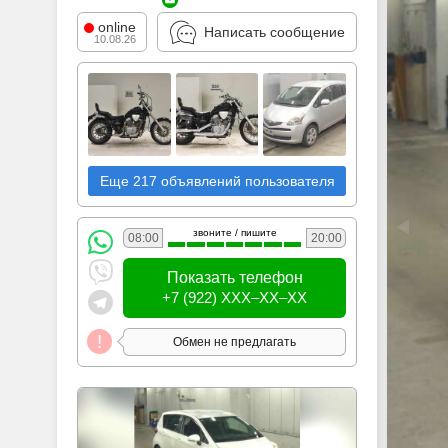
online
Написать сообщение
10.08.26
Еще 217 объявлений пользователя
звоните / пишите
08:00
20:00
Показать телефон
+7 (922) XXX–XX–XX
Обмен не предлагать