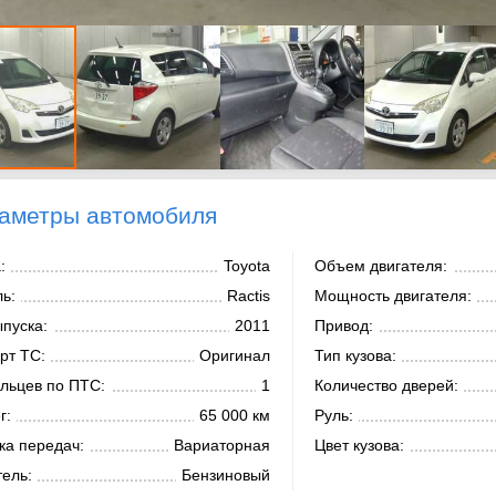
аметры автомобиля
:
Toyota
Объем двигателя:
ь:
Ractis
Мощность двигателя:
ыпуска:
2011
Привод:
рт ТС:
Оригинал
Тип кузова:
льцев по ПТС:
1
Количество дверей:
г:
65 000 км
Руль:
ка передач:
Вариаторная
Цвет кузова:
тель:
Бензиновый