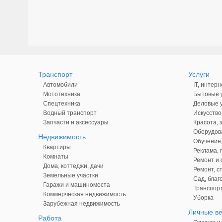
Транспорт
Услуги
Автомобили
IT, интерн
Мототехника
Бытовые у
Спецтехника
Деловые у
Водный транспорт
Искусство
Запчасти и аксессуары
Красота, 
Оборудова
Недвижимость
Обучение,
Квартиры
Реклама,
Комнаты
Ремонт и 
Дома, коттеджи, дачи
Ремонт, с
Земельные участки
Сад, благ
Гаражи и машиноместа
Транспорт
Коммерческая недвижимость
Уборка
Зарубежная недвижимость
Личные в
Работа