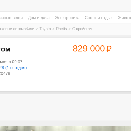
ичные вещи
Дом и дача
Электроника
Спорт и отдых
Живот
гковые автомобили
>
Toyota
>
Ractis
>
С пробегом
829 000
егом
 мая в 09:07
28 (1 сегодня)
0478