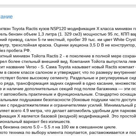
сание
ктвэн Toyota Ractis кузов NSP120 модификация X класса минивэн г
тель бензин объем 1,3 литра (1. 329 см3) мощностью 95 лс, КПП ва
ний привод, салон 5-ти местный, пробег 39 тыс. км цвет White Cryst
мутр, трехслойная краска. Оценки аукциона 3,5 D B не конструкто
без пробега РФ.
ктный минивэн Тойота Ractis 2 - е поколение в полной мере сохра
рел более стильный внешний вид. Компания Тойота выпустила лев
сит название Verso - S. Сама Toyota называет новый Ractis компакт
м в своем классе салоном и утверждает, что по размеру внутренне
етствует более высокому сегменту. Раздельные и регулируемые сид
го ряда, трансформация задних сидений в одно касание, множеств
е и наличие дополнительных секций под полом багажника — эти о
т автомобиль практичным и функциональным. Стандартно оснаща
альными подушками безопасности (боковые подушки часто доступн
ми с преднатяжителями и ограничителями усилий. Минимальный р
вляет всего 4.9 метра, что делает автомобиль удобным для парковк
икация X является базовой (входной) модификацией. Это простой
иональный вариант без излишеств.
д бензина около 5.0 – 5.5 л на 100 км в смешанном цикле.
мото техника по выбору клиента покупается, растаможивается и пос