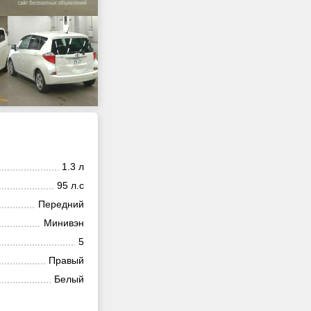
1.3 л
95 л.с
Передний
Минивэн
5
Правый
Белый