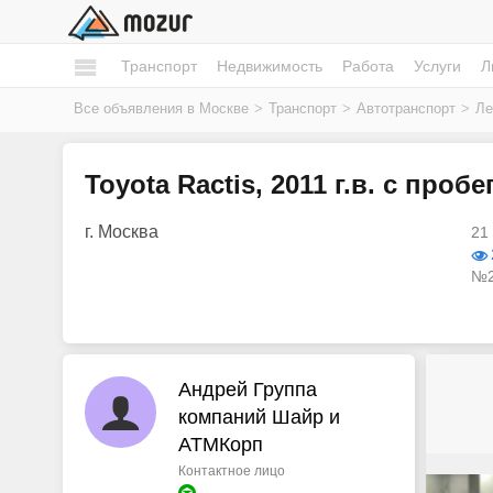
Транспорт
Недвижимость
Работа
Услуги
Л
Все объявления в Москве
>
Транспорт
>
Автотранспорт
>
Ле
Toyota Ractis, 2011 г.в. с проб
г. Москва
21
№2
Андрей Группа
компаний Шайр и
АТМКорп
Контактное лицо