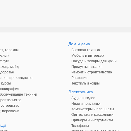
Дом и дача
ет, телеком
Бытовая техника
слуги
Мебель и интерьер
слуги
Посуда и товары для кухни
, хенд мейд
Продукты питания
здоровье
Ремонт и строительство
ние, производство
Растения
 курсы
Текстиль и ковры
 полиграфия
Электроника
обслуживание техники
Аудио и видео
троительство
Игры и приставки
оустройство
Компьютеры и планшеты
, перевозки
Оргтехника и расходники
Приборы и инструменты
ещи
Телефоны