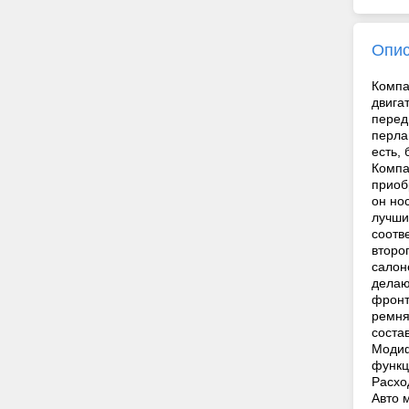
Опи
Компа
двига
перед
перла
есть, 
Компа
приоб
он но
лучши
соотв
второ
салон
делаю
фронт
ремня
соста
Модиф
функц
Расхо
Авто 