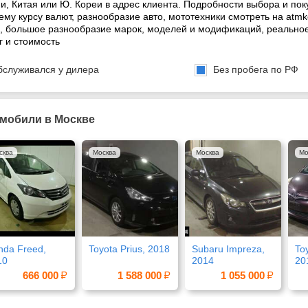
и, Китая или Ю. Кореи в адрес клиента. Подробности выбора и пок
ему курсу валют, разнообразие авто, мототехники смотреть на atm
, большое разнообразие марок, моделей и модификаций, реальное
г и стоимость
бслуживался у дилера
Без пробега по РФ
мобили в Москве
сква
Москва
Москва
Мо
nda Freed,
Toyota Prius, 2018
Subaru Impreza,
To
10
2014
20
666 000
1 588 000
1 055 000