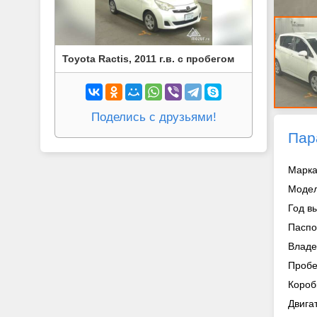
Toyota Ractis, 2011 г.в. с пробегом
Поделись с друзьями!
Пар
Марка
Модел
Год в
Паспо
Владе
Пробе
Короб
Двига