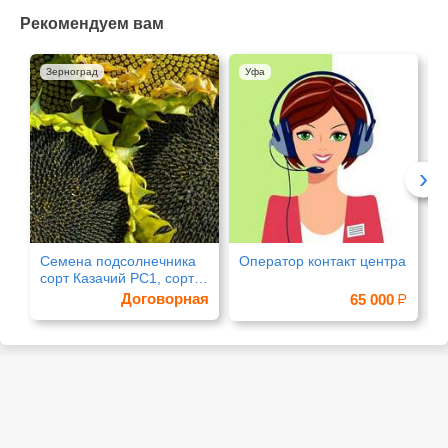
Рекомендуем вам
Зерноград
Уфа
›
Семена подсолнечника
Оператор контакт центра
Д
сорт Казачий РС1, сорт
П
Бузулук
Договорная
65 000