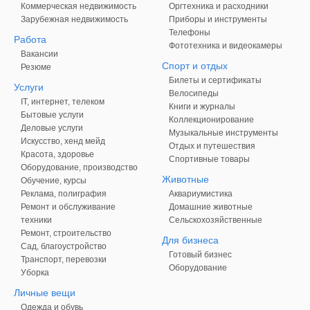
Коммерческая недвижимость
Оргтехника и расходники
Зарубежная недвижимость
Приборы и инструменты
Телефоны
Работа
Фототехника и видеокамеры
Вакансии
Спорт и отдых
Резюме
Билеты и сертификаты
Услуги
Велосипеды
IT, интернет, телеком
Книги и журналы
Бытовые услуги
Коллекционирование
Деловые услуги
Музыкальные инструменты
Искусство, хенд мейд
Отдых и путешествия
Красота, здоровье
Спортивные товары
Оборудование, производство
Животные
Обучение, курсы
Реклама, полиграфия
Аквариумистика
Ремонт и обслуживание
Домашние животные
техники
Сельскохозяйственные
Ремонт, строительство
Для бизнеса
Сад, благоустройство
Готовый бизнес
Транспорт, перевозки
Оборудование
Уборка
Личные вещи
Одежда и обувь