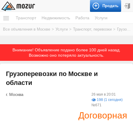
Продать
Транспорт
Недвижимость
Работа
Услуги
Все объявления в Москве
>
Услуги
>
Транспорт, перевозки
>
Грузоперевозки
Внимание! Объявление подано более 100 дней назад.
Возможно оно потеряло актуальность.
Грузоперевозки по Москве и
области
г. Москва
26 мая в 20:01
198 (1 сегодня)
№671
Договорная