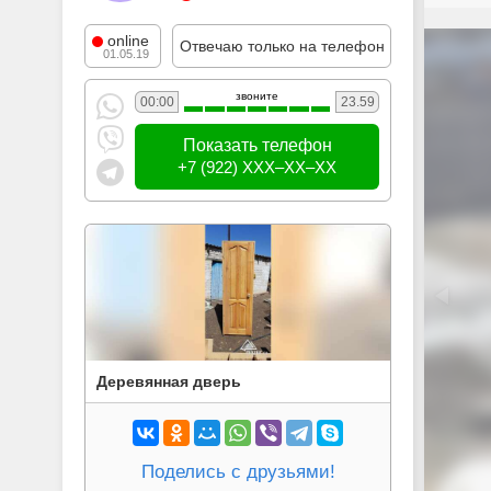
online
Отвечаю только на телефон
01.05.19
звоните
00:00
23.59
Показать телефон
+7 (922) XXX–XX–XX
Деревянная дверь
Поделись с друзьями!