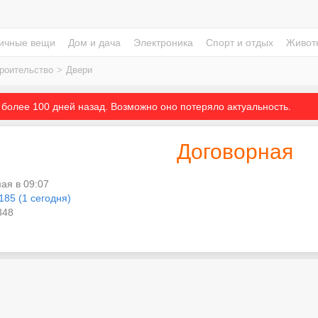
ичные вещи
Дом и дача
Электроника
Спорт и отдых
Живот
троительство
>
Двери
более 100 дней назад. Возможно оно потеряло актуальность.
Договорная
мая в 09:07
185 (1 сегодня)
48