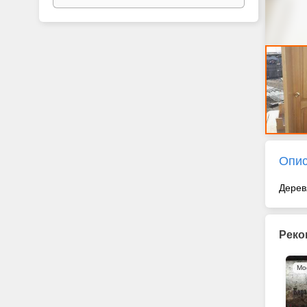
Опи
Дерев
Реко
Мо