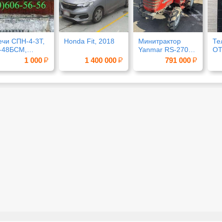
ечи СПН-4-3Т,
Honda Fit, 2018
Минитрактор
Те
-48БСМ,
Yanmar RS-270
OT
-70,
4х4 фреза
1 000
1 400 000
791 000
-55АНМ-Т
наработка 1411
мч