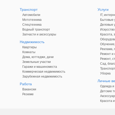
Транспорт
Услуги
Автомобили
IT, интерн
Мототехника
Бытовые у
Спецтехника
Деловые у
Водный транспорт
Искусство
Запчасти и аксессуары
Красота, 
Оборудова
Недвижимость
Обучение,
Квартиры
Реклама,
Комнаты
Ремонт и 
Дома, коттеджи, дачи
Ремонт, с
Земельные участки
Сад, благ
Гаражи и машиноместа
Транспорт
Коммерческая недвижимость
Уборка
Зарубежная недвижимость
Личные в
Работа
Одежда и 
Вакансии
Детские т
Резюме
Аксессуар
Красота и