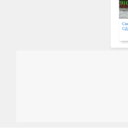
Св
СД
СП
СД