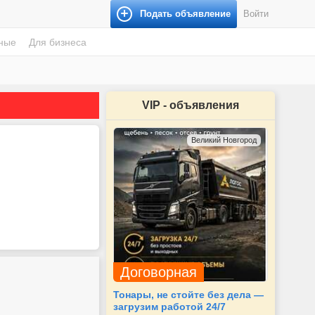
Подать объявление
Войти
ные
Для бизнеса
VIP - объявления
Великий Новгород
Договорная
Тонары, не стойте без дела —
загрузим работой 24/7