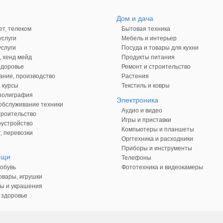
Дом и дача
ет, телеком
Бытовая техника
слуги
Мебель и интерьер
слуги
Посуда и товары для кухни
, хенд мейд
Продукты питания
здоровье
Ремонт и строительство
ние, производство
Растения
 курсы
Текстиль и ковры
 полиграфия
Электроника
обслуживание техники
Аудио и видео
троительство
Игры и приставки
оустройство
Компьютеры и планшеты
, перевозки
Оргтехника и расходники
Приборы и инструменты
ещи
Телефоны
обувь
Фототехника и видеокамеры
овары, игрушки
ы и украшения
 здоровье