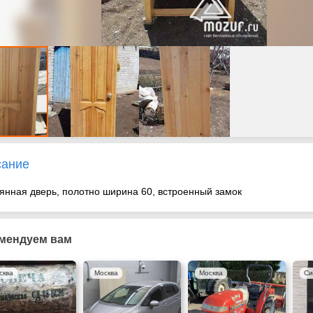
сание
янная дверь, полотно ширина 60, встроенный замок
мендуем вам
сква
Москва
Москва
Си