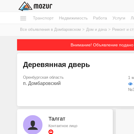
Транспорт
Недвижимость
Работа
Услуги
Л
Все объявления в Домбаровском
>
Дом и дача
>
Ремонт и с
Внимание! Объявление подано 
Деревянная дверь
Оренбургская область
1 
п. Домбаровский
№3
Талгат
Контактное лицо