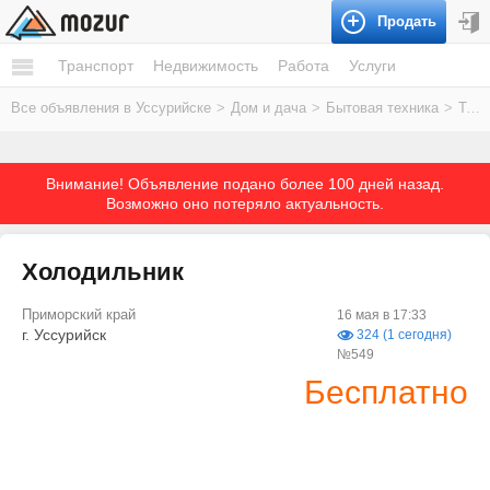
Продать
Транспорт
Недвижимость
Работа
Услуги
Все объявления в Уссурийске
>
Дом и дача
>
Бытовая техника
>
Техника для кухни
Внимание! Объявление подано более 100 дней назад.
Возможно оно потеряло актуальность.
Холодильник
Приморский край
16 мая в 17:33
г. Уссурийск
324 (1 сегодня)
№549
Бесплатно