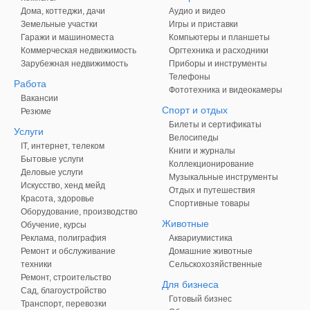
Дома, коттеджи, дачи
Аудио и видео
Земельные участки
Игры и приставки
Гаражи и машиноместа
Компьютеры и планшеты
Коммерческая недвижимость
Оргтехника и расходники
Зарубежная недвижимость
Приборы и инструменты
Телефоны
Работа
Фототехника и видеокамеры
Вакансии
Спорт и отдых
Резюме
Билеты и сертификаты
Услуги
Велосипеды
IT, интернет, телеком
Книги и журналы
Бытовые услуги
Коллекционирование
Деловые услуги
Музыкальные инструменты
Искусство, хенд мейд
Отдых и путешествия
Красота, здоровье
Спортивные товары
Оборудование, производство
Животные
Обучение, курсы
Реклама, полиграфия
Аквариумистика
Ремонт и обслуживание
Домашние животные
техники
Сельскохозяйственные
Ремонт, строительство
Для бизнеса
Сад, благоустройство
Готовый бизнес
Транспорт, перевозки