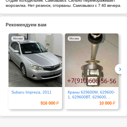
Отдам холодильник. Самовывоз. Сильно перемораживает
морозилка. Нет резинок, оторваны. Самовывоз с 7:40 вечера.
Рекомендуем вам
Москва
Москва
›
Subaru Impreza, 2011
Краны 629600М, 629600-
К
1, 629600ВТ, 629600,
8
629600Б
М
916 000
10 000