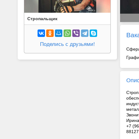
Стропальщик
Вак
Поделись с друзьями!
Сфер
Графи
Опи
Строп
обесп
индус
метал
Звони
Ирина
+7 (96
88127