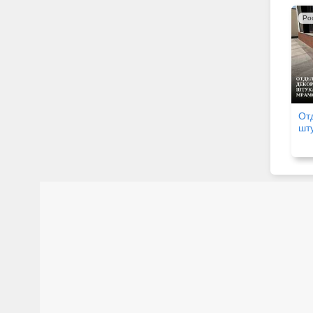
Ро
От
шту
мр
кр