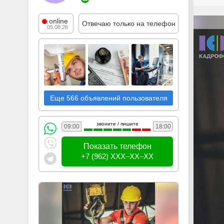
online
Отвечаю только на телефон
05.08.26
Еще 566 объявлений пользователя
звоните / пишите
09:00
18:00
Показать телефон
+7 (962) XXX–XX–XX