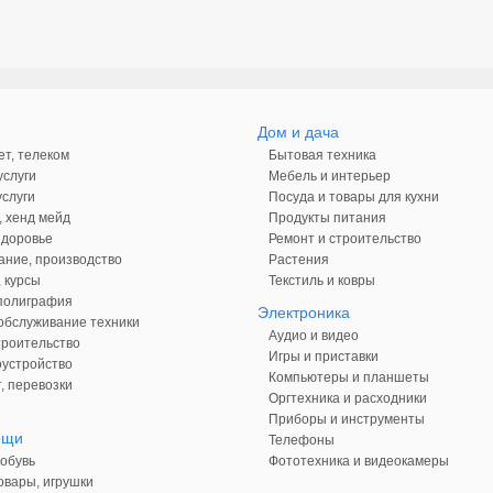
Дом и дача
ет, телеком
Бытовая техника
слуги
Мебель и интерьер
слуги
Посуда и товары для кухни
, хенд мейд
Продукты питания
здоровье
Ремонт и строительство
ние, производство
Растения
 курсы
Текстиль и ковры
 полиграфия
Электроника
обслуживание техники
Аудио и видео
троительство
Игры и приставки
оустройство
Компьютеры и планшеты
, перевозки
Оргтехника и расходники
Приборы и инструменты
ещи
Телефоны
обувь
Фототехника и видеокамеры
овары, игрушки