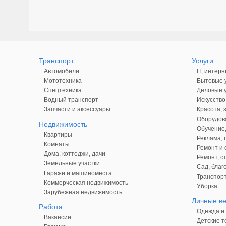
Транспорт
Услуги
Автомобили
IT, интерн
Мототехника
Бытовые у
Спецтехника
Деловые у
Водный транспорт
Искусство
Запчасти и аксессуары
Красота, 
Оборудова
Недвижимость
Обучение,
Квартиры
Реклама,
Комнаты
Ремонт и 
Дома, коттеджи, дачи
Ремонт, с
Земельные участки
Сад, благ
Гаражи и машиноместа
Транспорт
Коммерческая недвижимость
Уборка
Зарубежная недвижимость
Личные в
Работа
Одежда и 
Вакансии
Детские т