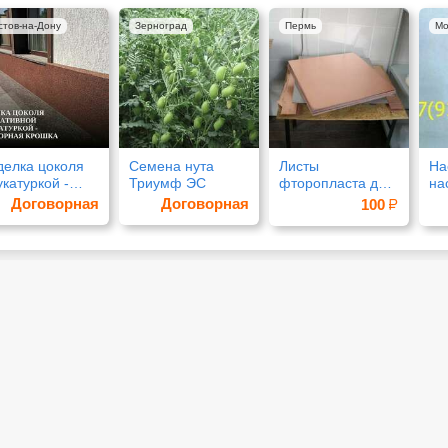
стов-на-Дону
Зерноград
Пермь
Мо
делка цоколя
Семена нута
Листы
На
катуркой -
Триумф ЭС
фторопласта для
на
аморная
изготовления
40
Договорная
Договорная
100
ошка
печатных плат