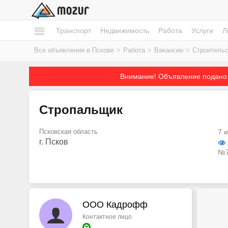
Транспорт
Недвижимость
Работа
Услуги
Л
Все объявления в Пскове
>
Работа
>
Вакансии
>
Строительс
Внимание! Объявление подано 
Стропальщик
Псковская область
7 
г. Псков
№7
ООО Кадрофф
Контактное лицо