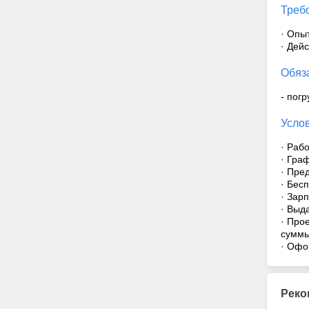
Треб
· Опы
· Дей
Обяз
- погр
Усло
· Раб
· Граф
· Пре
· Бес
· Зар
· Выд
· Про
суммы
· Офо
Реко