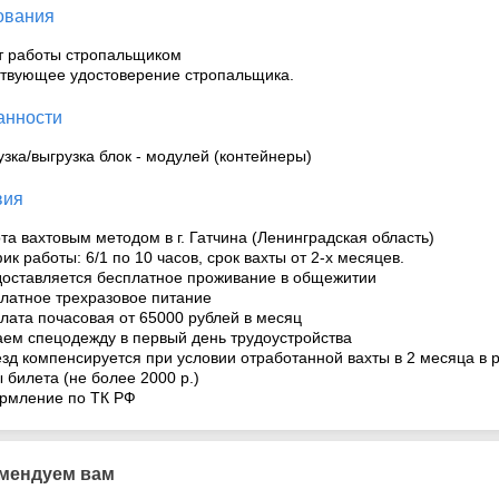
ования
т работы стропальщиком
ствующее удостоверение стропальщика.
анности
узка/выгрузка блок - модулей (контейнеры)
вия
ота вахтовым методом в г. Гатчина (Ленинградская область)
ик работы: 6/1 по 10 часов, срок вахты от 2-х месяцев.
доставляется бесплатное проживание в общежитии
платное трехразовое питание
плата почасовая от 65000 рублей в месяц
аем спецодежду в первый день трудоустройства
езд компенсируется при условии отработанной вахты в 2 месяца в 
 билета (не более 2000 р.)
рмление по ТК РФ
мендуем вам