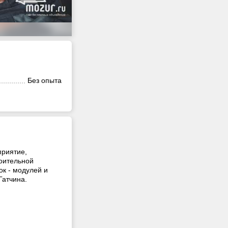
Без опыта
приятие,
роительной
ок - модулей и
Гатчина.