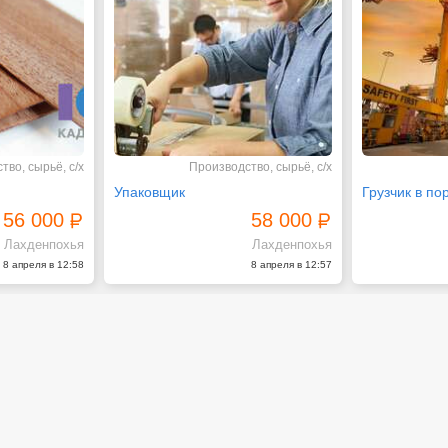
тво, сырьё, с/х
Производство, сырьё, с/х
Упаковщик
Грузчик в по
56 000
58 000
Лахденпохья
Лахденпохья
8 апреля в 12:58
8 апреля в 12:57