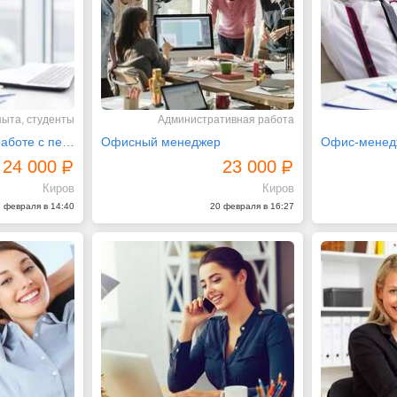
пыта, студенты
Административная работа
Администратор по работе с персоналом
Офисный менеджер
Офис-менед
24 000
23 000
Киров
Киров
 февраля в 14:40
20 февраля в 16:27