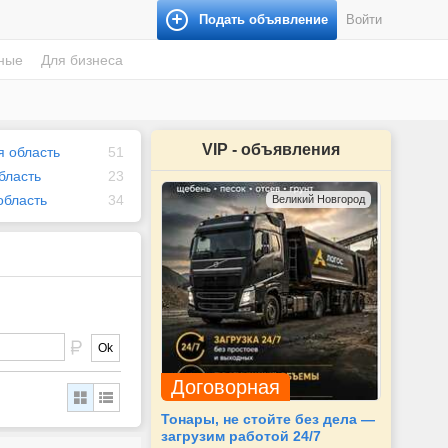
Подать объявление
Войти
ные
Для бизнеса
VIP - объявления
 область
51
бласть
23
область
34
Великий Новгород
Ok
Договорная
Тонары, не стойте без дела —
загрузим работой 24/7