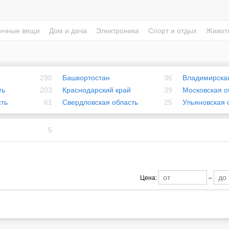
ичные вещи
Дом и дача
Электроника
Спорт и отдых
Живот
290
Башкортостан
36
Владимирская
ть
203
Краснодарский край
39
Московская о
ть
61
Свердловская область
25
Ульяновская 
5
Цена:
–