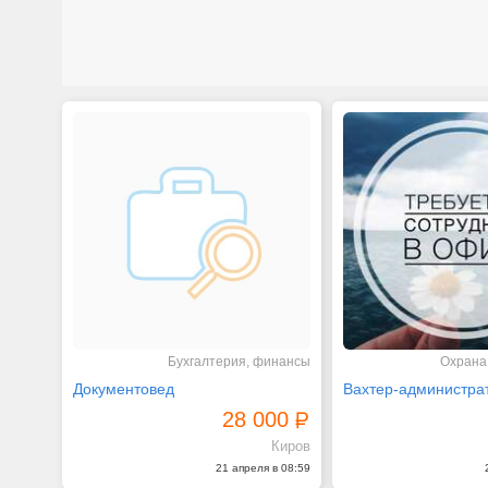
Бухгалтерия, финансы
Охрана
Документовед
Вахтер-администра
28 000
Киров
21 апреля в 08:59