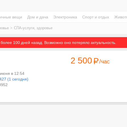
ичные вещи
Дом и дача
Электроника
Спорт и отдых
Живот
ровье
>
СПА-услуги, здоровье
более 100 дней назад. Возможно оно потеряло актуальность.
2 500
/час
 июня в 12:54
427 (1 сегодня)
952