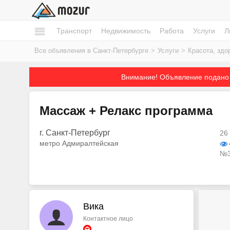
Транспорт
Недвижимость
Работа
Услуги
Л
Все объявления в Санкт-Петербурге
>
Услуги
>
Красота, здо
Внимание! Объявление подано 
Массаж + Релакс программа
г. Санкт-Петербург
26
метро Адмиралтейская
№3
Вика
Контактное лицо