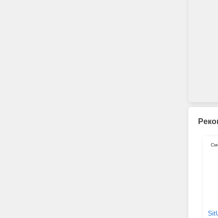
Реко
См
Sit