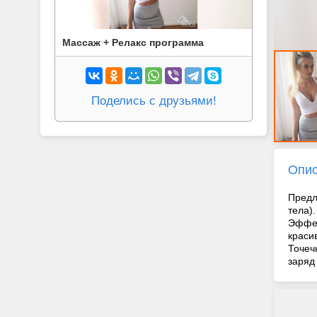
Массаж + Релакс программа
Поделись с друзьями!
Опи
Предл
тела)
Эффек
краси
Точеч
заряд