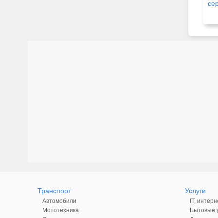
се
сту
«Б
Транспорт
Услуги
Автомобили
IT, интерн
Мототехника
Бытовые у