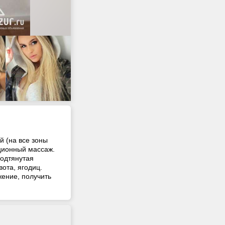
 (на все зоны
ционный массаж.
подтянутая
вота, ягодиц.
жение, получить