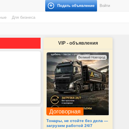
Подать объявление
Войти
ные
Для бизнеса
VIP - объявления
Великий Новгород
Договорная
Тонары, не стойте без дела —
загрузим работой 24/7