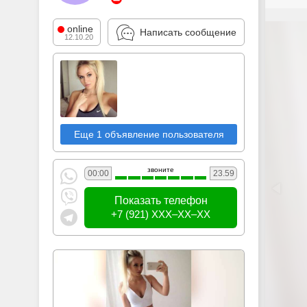
online
Написать сообщение
12.10.20
Еще 1 объявление пользователя
звоните
00:00
23.59
Показать телефон
+7 (921) XXX–XX–XX