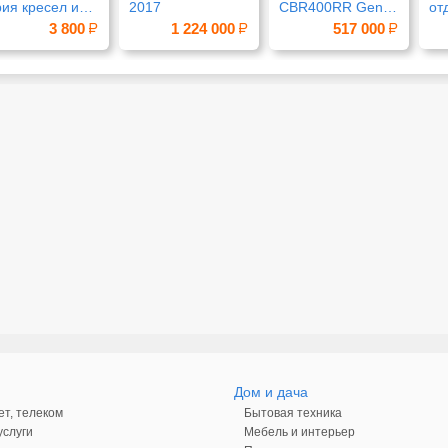
рия кресел и
2017
CBR400RR Gen.2
от
льев от
рама NC29
до
3 800
1 224 000
517 000
елГлобал»
мр
кр
Дом и дача
ет, телеком
Бытовая техника
слуги
Мебель и интерьер