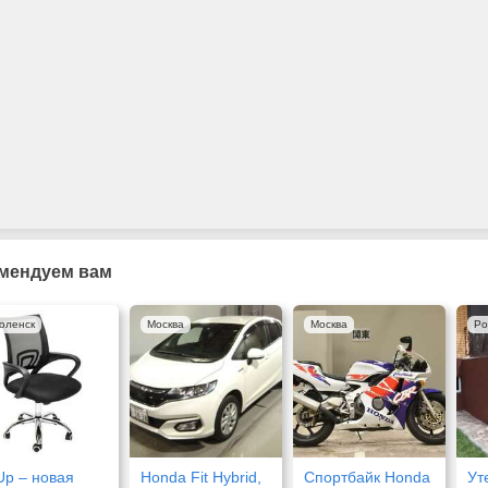
мендуем вам
оленск
Москва
Москва
Ро
Up – новая
Honda Fit Hybrid,
Спортбайк Honda
Ут