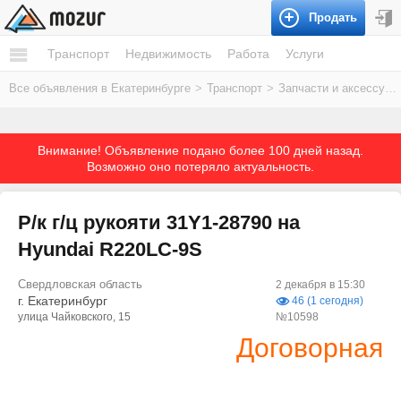
Продать
Транспорт
Недвижимость
Работа
Услуги
Все объявления в Екатеринбурге
>
Транспорт
>
Запчасти и аксессуары
Внимание! Объявление подано более 100 дней назад.
Возможно оно потеряло актуальность.
Р/к г/ц рукояти 31Y1-28790 на
Hyundai R220LC-9S
Свердловская область
2 декабря в 15:30
г. Екатеринбург
46 (1 сегодня)
улица Чайковского, 15
№10598
Договорная