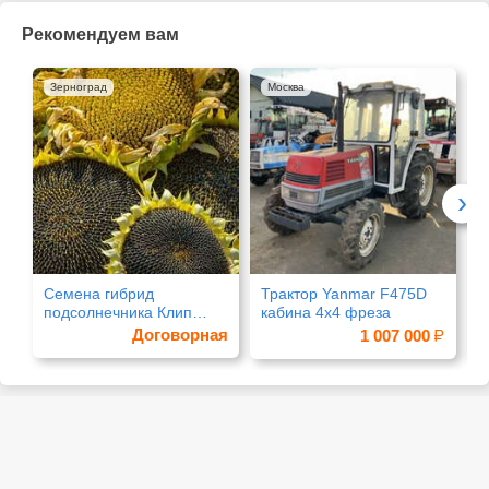
Рекомендуем вам
Зерноград
Москва
›
Семена гибрид
Трактор Yanmar F475D
М
подсолнечника Клип
кабина 4х4 фреза
A
Clearfield
Договорная
1 007 000