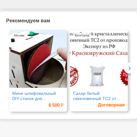
Рекомендуем вам
Москва
Белгород
›
Мини шлифовальный
Сахар белый
H
DIY-станок для
свекловичный ТС2 от
небольших заготовок
производителя
Договорная
6 500