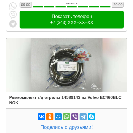
звоните
09:00
20:00
Показать телефон
+7 (343) XXX–XX–XX
Ремкомплект г/ц стрелы 14589143 на Volvo EC460BLC
NOK
Поделись с друзьями!