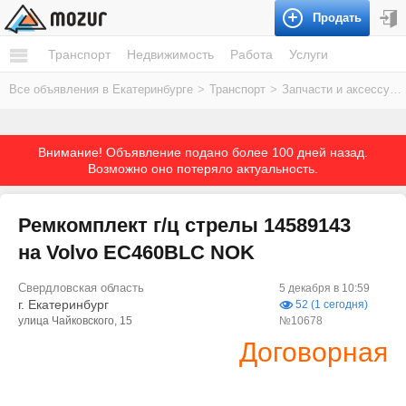
Продать
Транспорт
Недвижимость
Работа
Услуги
Все объявления в Екатеринбурге
>
Транспорт
>
Запчасти и аксессуары
Внимание! Объявление подано более 100 дней назад.
Возможно оно потеряло актуальность.
Ремкомплект г/ц стрелы 14589143
на Volvo EC460BLC NOK
Свердловская область
5 декабря в 10:59
г. Екатеринбург
52 (1 сегодня)
улица Чайковского, 15
№10678
Договорная