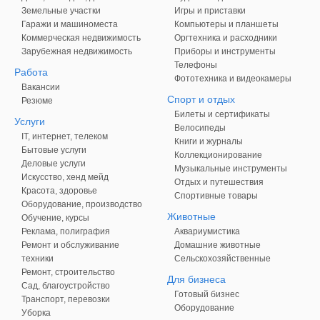
Земельные участки
Игры и приставки
Гаражи и машиноместа
Компьютеры и планшеты
Коммерческая недвижимость
Оргтехника и расходники
Зарубежная недвижимость
Приборы и инструменты
Телефоны
Работа
Фототехника и видеокамеры
Вакансии
Спорт и отдых
Резюме
Билеты и сертификаты
Услуги
Велосипеды
IT, интернет, телеком
Книги и журналы
Бытовые услуги
Коллекционирование
Деловые услуги
Музыкальные инструменты
Искусство, хенд мейд
Отдых и путешествия
Красота, здоровье
Спортивные товары
Оборудование, производство
Животные
Обучение, курсы
Реклама, полиграфия
Аквариумистика
Ремонт и обслуживание
Домашние животные
техники
Сельскохозяйственные
Ремонт, строительство
Для бизнеса
Сад, благоустройство
Готовый бизнес
Транспорт, перевозки
Оборудование
Уборка