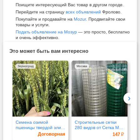
Поищите интересующий Вас товар в другом городе.
Перейдите на страницу
всех объявлений
Фролово.
Покупайте и продавайте на
Mozur
. Продвигайте свои
товары и услуги.
Подать объявление на Мозур
— это просто, бесплатно
и очень эффективно.
Это может быть вам интересно
Зерноград
Москва
Яр
›
Семена озимой
Строительные сетки
От
пшеницы твердой элита
280 видов от Сетка М в
«Б
и репродукции
Москве
оф
Договорная
147