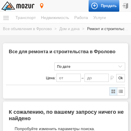
Продать
Фролово
Транспорт
Недвижимость
Работа
Услуги
Все объявления в Фролово
>
Дом и дача
>
Ремонт и строительство
Все для ремонта и строительства в Фролово
По дате
Цена:
–
Ok
К сожалению, по вашему запросу ничего не
найдено
Попробуйте изменить параметры поиска.