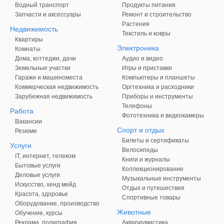
Водный транспорт
Продукты питания
Запчасти и аксессуары
Ремонт и строительство
Растения
Недвижимость
Текстиль и ковры
Квартиры
Электроника
Комнаты
Дома, коттеджи, дачи
Аудио и видео
Земельные участки
Игры и приставки
Гаражи и машиноместа
Компьютеры и планшеты
Коммерческая недвижимость
Оргтехника и расходники
Зарубежная недвижимость
Приборы и инструменты
Телефоны
Работа
Фототехника и видеокамеры
Вакансии
Спорт и отдых
Резюме
Билеты и сертификаты
Услуги
Велосипеды
IT, интернет, телеком
Книги и журналы
Бытовые услуги
Коллекционирование
Деловые услуги
Музыкальные инструменты
Искусство, хенд мейд
Отдых и путешествия
Красота, здоровье
Спортивные товары
Оборудование, производство
Животные
Обучение, курсы
Реклама, полиграфия
Аквариумистика