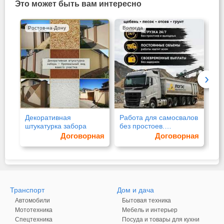
Это может быть вам интересно
Ростов-на-Дону
Вологда
Ро
›
Декоративная
Работа для самосвалов
Ут
штукатурка забора
без простоев.
цо
Рыночные ставки
мр
Договорная
Договорная
Транспорт
Дом и дача
Автомобили
Бытовая техника
Мототехника
Мебель и интерьер
Спецтехника
Посуда и товары для кухни