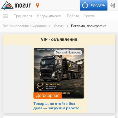
Продать
Фролово
Транспорт
Недвижимость
Работа
Услуги
Все объявления в Фролово
>
Услуги
>
Реклама, полиграфия
VIP - объявления
Великий Новгород
Договорная
Тонары, не стойте без
дела — загрузим работой
24/7