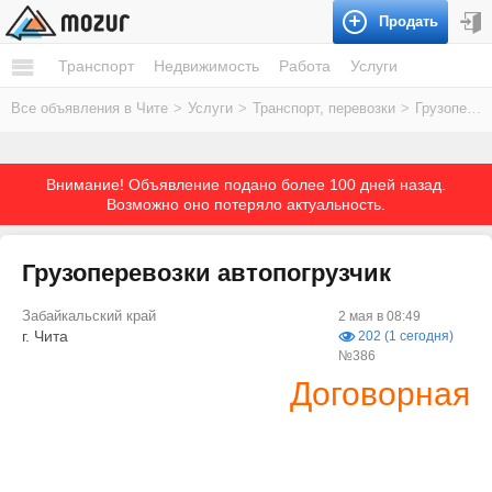
Продать
Транспорт
Недвижимость
Работа
Услуги
Все объявления в Чите
>
Услуги
>
Транспорт, перевозки
>
Грузоперевозки
Внимание! Объявление подано более 100 дней назад.
Возможно оно потеряло актуальность.
Грузоперевозки автопогрузчик
Забайкальский край
2 мая в 08:49
г. Чита
202 (1 сегодня)
№386
Договорная