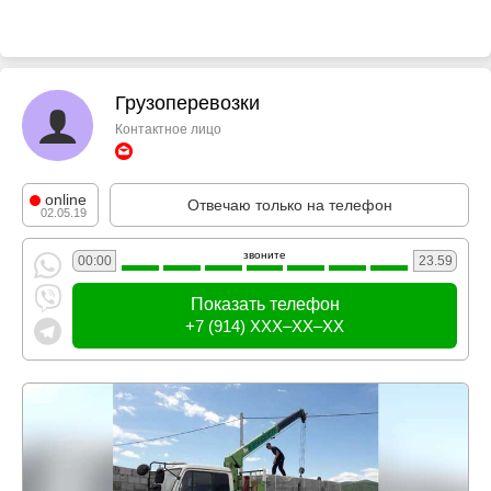
Грузоперевозки
Контактное лицо
online
Отвечаю только на телефон
02.05.19
звоните
00:00
23.59
Показать телефон
+7 (914) XXX–XX–XX