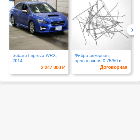
›
Subaru Impreza WRX,
Фибра анкерная,
К
2014
проволочная 0,75/50 и
г
0,75/60
Договорная
2 247 000