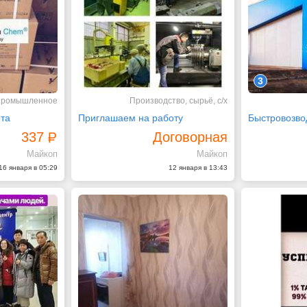
3
ромышленное
Производство, сырьё, с/х
та
Приглашаем на работу
337
Договорная
Майкоп
Майкоп
16 января в 05:29
12 января в 13:43