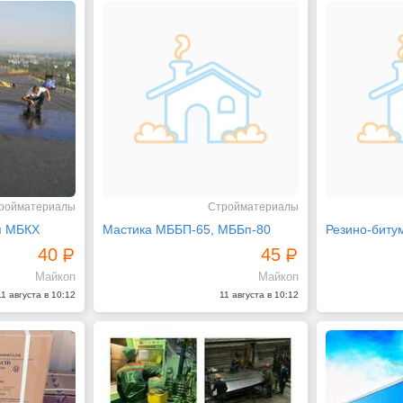
ройматериалы
Стройматериалы
я МБКХ
Мастика МББП-65, МББп-80
Резино-биту
40
45
Майкоп
Майкоп
11 августа в 10:12
11 августа в 10:12