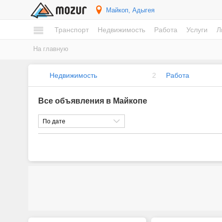
Майкоп
, Адыгея
Транспорт
Недвижимость
Работа
Услуги
Л
На главную
Недвижимость
2
Работа
Все объявления в Майкопе
По дате