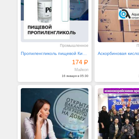
Промышленное
П
Пропиленгликоль пищевой Китай
Аскорбиновая кисло
174
Майкоп
16 января в 05:30