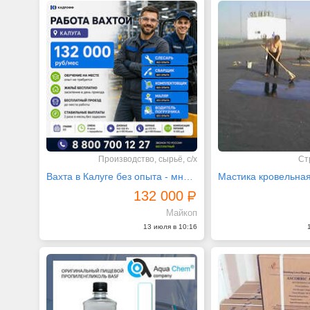
Производство, сырьё, с/х
Ст
Вахта в Калуге без опыта - много специальностей
Мастика кровельна
132 000
Майкоп
13 июля в 10:16