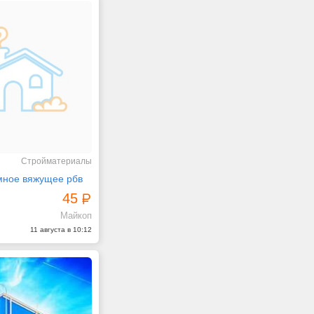
Стройматериалы
мное вяжущее рбв
45
Майкоп
11 августа в 10:12