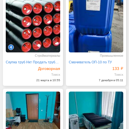
4
Стройматериалы
Промышленное
Скупка труб Нкт Продать трубу сбт оттм нкв
Смачиватель ОП-10 по ТУ
Договорная
133
Томск
Томск
21 марта в 10:55
7 декабря в 05:11