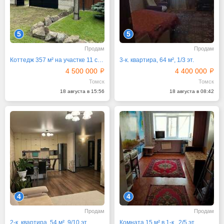
5
5
Продам
Продам
Коттедж 357 м² на участке 11 сот.
3-к. квартира, 64 м², 1/3 эт.
4 500 000
4 400 000
Томск
Томск
18 августа в 15:56
18 августа в 08:42
4
4
Продам
Продам
2-к. квартира, 54 м², 9/10 эт.
Комната 15 м² в 1-к., 2/5 эт.