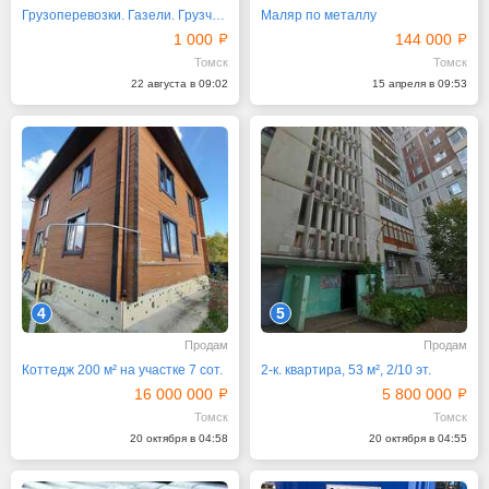
Грузоперевозки. Газели. Грузчики. Томск
Маляр по металлу
1 000
144 000
Томск
Томск
22 августа в 09:02
15 апреля в 09:53
4
5
Продам
Продам
Коттедж 200 м² на участке 7 сот.
2-к. квартира, 53 м², 2/10 эт.
16 000 000
5 800 000
Томск
Томск
20 октября в 04:58
20 октября в 04:55