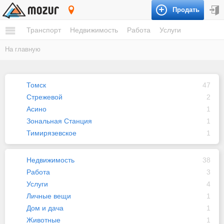
Продать
Томская область
Транспорт
Недвижимость
Работа
Услуги
На главную
Томск
47
Стрежевой
2
Асино
1
Зональная Станция
1
Тимирязевское
1
Недвижимость
38
Работа
3
Услуги
4
Личные вещи
1
Дом и дача
1
Животные
1