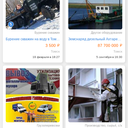
5
Бурение скважин
Другое оборудование
Бурение скважин на воду в Томске от 3500 руб
Земснаряд дизельный Ахтарец 2000 / 63
3 500
87 700 000
Томск
Томск
19 февраля в 18:27
5 сентября в 16:30
Грузоперевозки
Производство, сырьё, с/х