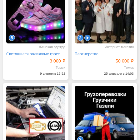
5
2
1
Женская одежда
Интернет-магазин
Светящиеся роликовые кроссовки на двух колесах
Партнерстао
3 000
50 000
Томск
Томск
9 апреля в 15:52
25 февраля в 14:03
2