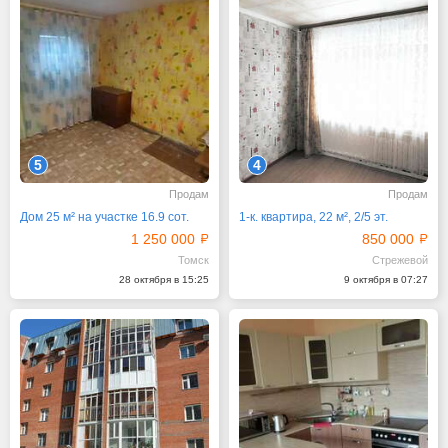
5
4
Продам
Продам
Дом 25 м² на участке 16.9 сот.
1-к. квартира, 22 м², 2/5 эт.
1 250 000
850 000
Томск
Стрежевой
28 октября в 15:25
9 октября в 07:27