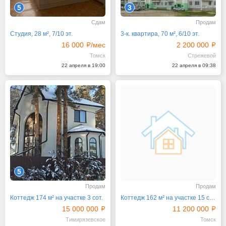
5
3
Сдам
Продам
Студия, 28 м², 7/10 эт.
3-к. квартира, 70 м², 6/10 эт.
16 000
/мес
2 200 000
Томск
Стрежевой
22 апреля в 19:00
22 апреля в 09:38
5
Продам
Продам
Коттедж 174 м² на участке 3 сот.
Коттедж 162 м² на участке 15 сот.
15 000 000
11 200 000
Тимирязевское
Томск