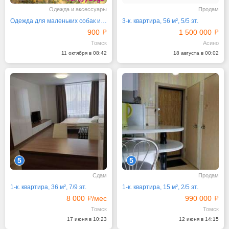
Одежда и аксессуары
Продам
Одежда для маленьких собак и кошек
3-к. квартира, 56 м², 5/5 эт.
900
1 500 000
Томск
Асино
11 октября в 08:42
18 августа в 00:02
5
5
Сдам
Продам
1-к. квартира, 36 м², 7/9 эт.
1-к. квартира, 15 м², 2/5 эт.
8 000
/мес
990 000
Томск
Томск
17 июня в 10:23
12 июня в 14:15