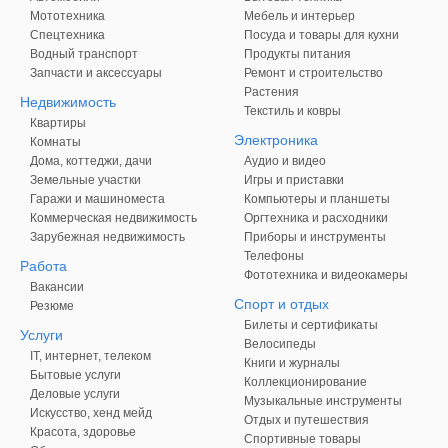
Мототехника
Мебель и интерьер
Спецтехника
Посуда и товары для кухни
Водный транспорт
Продукты питания
Запчасти и аксессуары
Ремонт и строительство
Растения
Недвижимость
Текстиль и ковры
Квартиры
Электроника
Комнаты
Дома, коттеджи, дачи
Аудио и видео
Земельные участки
Игры и приставки
Гаражи и машиноместа
Компьютеры и планшеты
Коммерческая недвижимость
Оргтехника и расходники
Зарубежная недвижимость
Приборы и инструменты
Телефоны
Работа
Фототехника и видеокамеры
Вакансии
Спорт и отдых
Резюме
Билеты и сертификаты
Услуги
Велосипеды
IT, интернет, телеком
Книги и журналы
Бытовые услуги
Коллекционирование
Деловые услуги
Музыкальные инструменты
Искусство, хенд мейд
Отдых и путешествия
Красота, здоровье
Спортивные товары