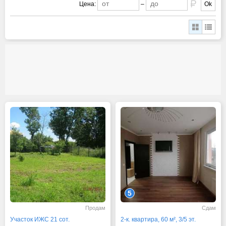
Цена:
–
Ok
5
Продам
Сдам
Участок ИЖС 21 сот.
2-к. квартира, 60 м², 3/5 эт.