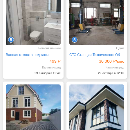
5
5
Ремонт ванной
Сдам
Ванная комната под ключ
СТО Станция Технического Обслуживания, 300 м²
499
30 000
/мес
Калининград
Калининград
29 октября в 12:40
29 октября в 12:40