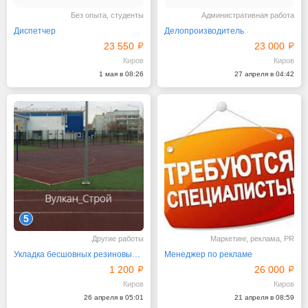
Без опыта, студенты
Административная работа
Диспетчер
Делопроизводитель
23 550
23 000
Киров
Киров
1 мая в 08:26
27 апреля в 04:42
5
Другие работы
Маркетинг, реклама, PR
Укладка бесшовных резиновых покрытий Киров
Менеджер по рекламе
1 200
26 000
Киров
Киров
26 апреля в 05:01
21 апреля в 08:59