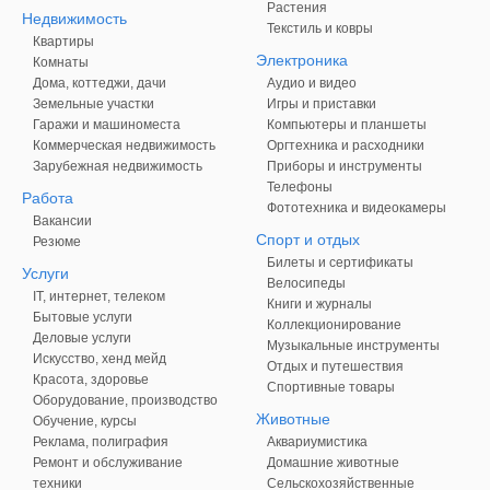
Растения
Недвижимость
Текстиль и ковры
Квартиры
Электроника
Комнаты
Дома, коттеджи, дачи
Аудио и видео
Земельные участки
Игры и приставки
Гаражи и машиноместа
Компьютеры и планшеты
Коммерческая недвижимость
Оргтехника и расходники
Зарубежная недвижимость
Приборы и инструменты
Телефоны
Работа
Фототехника и видеокамеры
Вакансии
Спорт и отдых
Резюме
Билеты и сертификаты
Услуги
Велосипеды
IT, интернет, телеком
Книги и журналы
Бытовые услуги
Коллекционирование
Деловые услуги
Музыкальные инструменты
Искусство, хенд мейд
Отдых и путешествия
Красота, здоровье
Спортивные товары
Оборудование, производство
Животные
Обучение, курсы
Реклама, полиграфия
Аквариумистика
Ремонт и обслуживание
Домашние животные
техники
Сельскохозяйственные