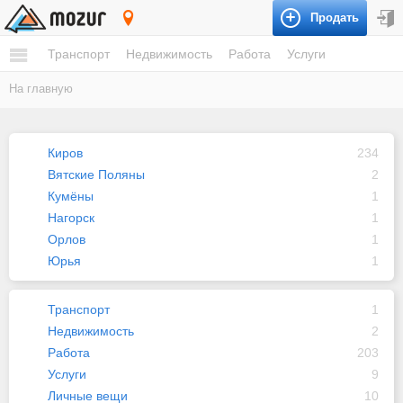
Продать
Кировская область
Транспорт
Недвижимость
Работа
Услуги
На главную
Киров
234
Вятские Поляны
2
Кумёны
1
Нагорск
1
Орлов
1
Юрья
1
Транспорт
1
Недвижимость
2
Работа
203
Услуги
9
Личные вещи
10