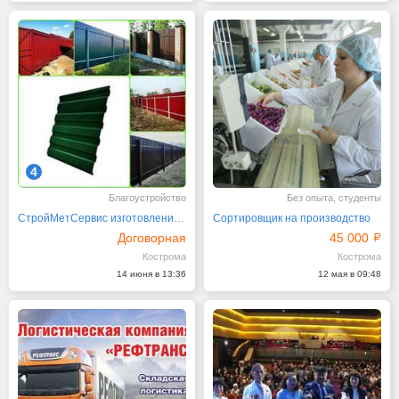
4
Благоустройство
Без опыта, студенты
СтройМетСервис изготовление и монтаж металлоизделий
Сортировщик на производство
Договорная
45 000
Кострома
Кострома
14 июня в 13:36
12 мая в 09:48