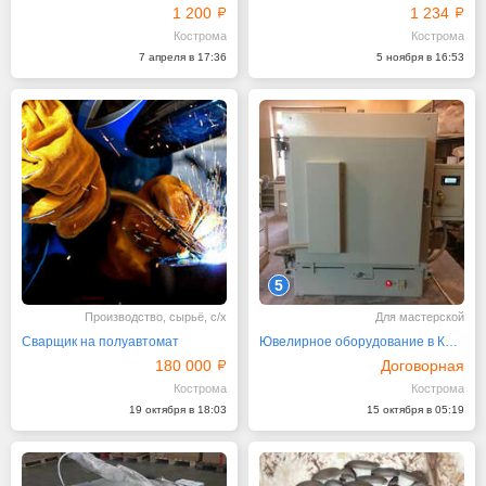
1 200
1 234
Кострома
Кострома
7 апреля в 17:36
5 ноября в 16:53
5
Производство, сырьё, с/х
Для мастерской
Сварщик на полуавтомат
Ювелирное оборудование в Костроме
180 000
Договорная
Кострома
Кострома
19 октября в 18:03
15 октября в 05:19