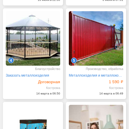
4
5
Благоустройство
Производство, обработка
Заказать металлоизделия
Металлоизделия и металлоконструкции на заказ
Договорная
1 590
Кострома
Кострома
14 марта в 06:50
14 марта в 06:49