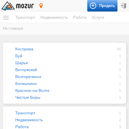
Продать
Костромская область
Транспорт
Недвижимость
Работа
Услуги
На главную
Кострома
46
Буй
1
Шарья
1
Ветлужский
1
Волгореченск
1
Космынино
1
Красное-на-Волге
1
Чистые Боры
1
Транспорт
1
Недвижимость
2
Работа
9