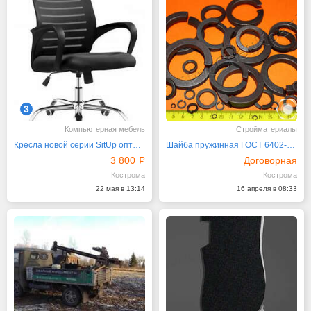
3
Компьютерная мебель
Стройматериалы
Кресла новой серии SitUp оптом от компании «БелГлобал»
Шайба пружинная ГОСТ 6402-70, ОСТ 1 11532-74
3 800
Договорная
Кострома
Кострома
22 мая в 13:14
16 апреля в 08:33