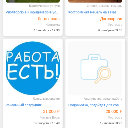
Юридические услуги
Стенки, шкафы, комоды
Риэлторские и юридические услуги
Костромская мебель на заказ от фабрики Каскад
Договорная
Договорная
Кострома
Кострома
10 октября в 17:33
6 октября в 09:53
Консультирование
Административная работа
Рекламный сотрудник
Подработка, подойдет для совмещение с основной работой
31 000
29 000
Чистые Боры
Кострома
17 августа в 16:43
12 июля в 20:26