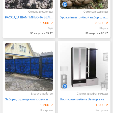
2
Семена и саженцы
Семена и саженцы
РАССАДА ШАМПИНЬОНА БЕЛОГО
Урожайный грибной набор для Вашего сада!
1 500
3 250
Буй
Шарья
30 августа в 05:47
30 августа в 05:47
3
Благоустройство
Стенки, шкафы, комоды
Заборы, ограждения кровли и другие металлоизделия
Корпусная мебель Вектор в наличии и на заказ
1 200
1 200
Кострома
Кострома