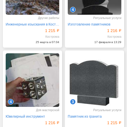
4
Другие работы
Ритуальные услуги
Инженерные изыскания в Костроме
Изготовление памятников
1 215
1 216
Кострома
Кострома
25 марта в 07:04
17 февраля в 13:29
4
3
Для мастерской
Ритуальные услуги
Ювелирный инструмент
Памятник из гранита
1 216
1 215