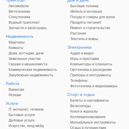
Транспорт
Дом и дача
Автомобили
Бытовая техника
Мототехника
Мебель и интерьер
Спецтехника
Посуда и товары для кухни
Водный транспорт
Продукты питания
Запчасти и аксессуары
Ремонт и строительство
Растения
Недвижимость
Текстиль и ковры
Квартиры
Электроника
Комнаты
Дома, коттеджи, дачи
Аудио и видео
Земельные участки
Игры и приставки
Гаражи и машиноместа
Компьютеры и планшеты
Коммерческая недвижимость
Оргтехника и расходники
Зарубежная недвижимость
Приборы и инструменты
Телефоны
Работа
Фототехника и видеокамеры
Вакансии
Спорт и отдых
Резюме
Билеты и сертификаты
Услуги
Велосипеды
IT, интернет, телеком
Книги и журналы
Бытовые услуги
Коллекционирование
Деловые услуги
Музыкальные инструменты
Искусство, хенд мейд
Отдых и путешествия