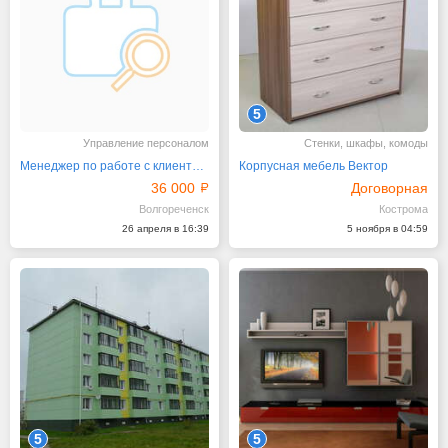
5
Управление персоналом
Стенки, шкафы, комоды
Менеджер по работе с клиентами интернет магазина
Корпусная мебель Вектор
36 000
Договорная
Волгореченск
Кострома
26 апреля в 16:39
5 ноября в 04:59
5
5