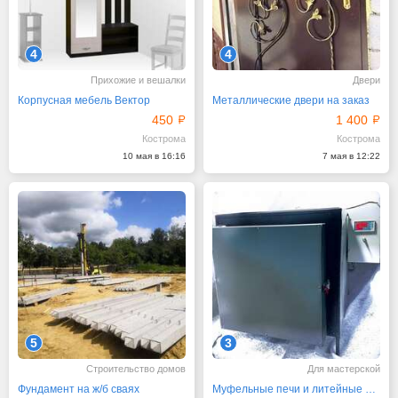
4
4
Прихожие и вешалки
Двери
Корпусная мебель Вектор
Металлические двери на заказ
450
1 400
Кострома
Кострома
10 мая в 16:16
7 мая в 12:22
5
3
Строительство домов
Для мастерской
Фундамент на ж/б сваях
Муфельные печи и литейные машины