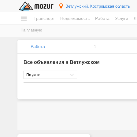
Ветлужский
, Костромская область
Транспорт
Недвижимость
Работа
Услуги
Л
На главную
Работа
1
Все объявления в Ветлужском
По дате