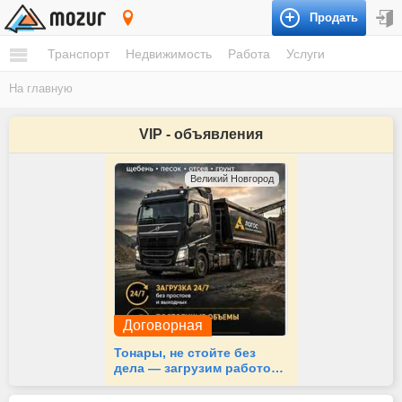
Продать
Курчанская
Транспорт
Недвижимость
Работа
Услуги
На главную
VIP - объявления
Великий Новгород
Договорная
Тонары, не стойте без
дела — загрузим работой
24/7