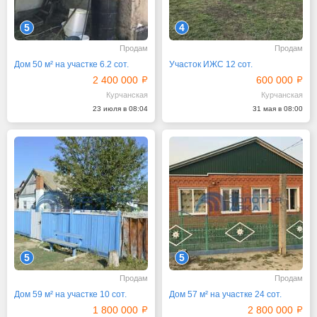
5
4
Продам
Продам
Дом 50 м² на участке 6.2 сот.
Участок ИЖС 12 сот.
2 400 000
600 000
Курчанская
Курчанская
23 июля в 08:04
31 мая в 08:00
5
5
Продам
Продам
Дом 59 м² на участке 10 сот.
Дом 57 м² на участке 24 сот.
1 800 000
2 800 000