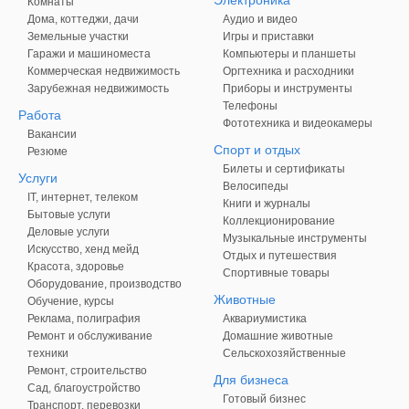
Электроника
Комнаты
Дома, коттеджи, дачи
Аудио и видео
Земельные участки
Игры и приставки
Гаражи и машиноместа
Компьютеры и планшеты
Коммерческая недвижимость
Оргтехника и расходники
Зарубежная недвижимость
Приборы и инструменты
Телефоны
Работа
Фототехника и видеокамеры
Вакансии
Спорт и отдых
Резюме
Билеты и сертификаты
Услуги
Велосипеды
IT, интернет, телеком
Книги и журналы
Бытовые услуги
Коллекционирование
Деловые услуги
Музыкальные инструменты
Искусство, хенд мейд
Отдых и путешествия
Красота, здоровье
Спортивные товары
Оборудование, производство
Животные
Обучение, курсы
Реклама, полиграфия
Аквариумистика
Ремонт и обслуживание
Домашние животные
техники
Сельскохозяйственные
Ремонт, строительство
Для бизнеса
Сад, благоустройство
Готовый бизнес
Транспорт, перевозки