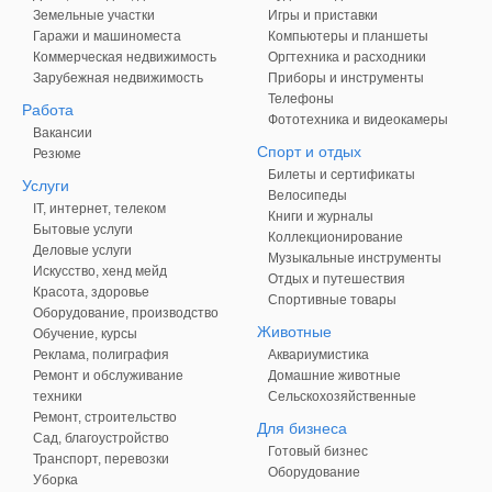
Земельные участки
Игры и приставки
Гаражи и машиноместа
Компьютеры и планшеты
Коммерческая недвижимость
Оргтехника и расходники
Зарубежная недвижимость
Приборы и инструменты
Телефоны
Работа
Фототехника и видеокамеры
Вакансии
Спорт и отдых
Резюме
Билеты и сертификаты
Услуги
Велосипеды
IT, интернет, телеком
Книги и журналы
Бытовые услуги
Коллекционирование
Деловые услуги
Музыкальные инструменты
Искусство, хенд мейд
Отдых и путешествия
Красота, здоровье
Спортивные товары
Оборудование, производство
Животные
Обучение, курсы
Реклама, полиграфия
Аквариумистика
Ремонт и обслуживание
Домашние животные
техники
Сельскохозяйственные
Ремонт, строительство
Для бизнеса
Сад, благоустройство
Готовый бизнес
Транспорт, перевозки
Оборудование
Уборка