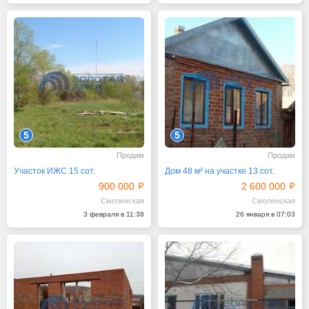
5
5
Продам
Продам
Участок ИЖС 15 сот.
Дом 48 м² на участке 13 сот.
900 000
2 600 000
Смоленская
Смоленская
3 февраля в 11:38
26 января в 07:03