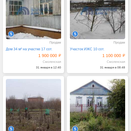
5
5
Продам
Продам
Дом 34 м² на участке 17 сот.
Участок ИЖС 10 сот.
1 900 000
1 100 000
Смоленская
Смоленская
31 января в 12:40
31 января в 08:48
5
5