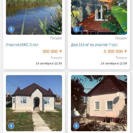
5
5
Продам
Продам
Участок ИЖС 5 сот.
Дом 114 м² на участке 7 сот.
350 000
5 300 000
Темрюк
Темрюк
14 октября в 11:34
14 октября в 11:09
5
5