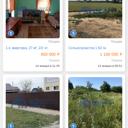
5
5
Продам
Продам
1-к. квартира, 27 м², 2/2 эт.
Сельхозучасток 1.62 га
850 000
1 100 000
Темрюк
Темрюк
14 января в 11:35
14 января в 08:51
5
5