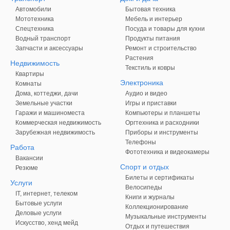
Автомобили
Бытовая техника
Мототехника
Мебель и интерьер
Спецтехника
Посуда и товары для кухни
Водный транспорт
Продукты питания
Запчасти и аксессуары
Ремонт и строительство
Растения
Недвижимость
Текстиль и ковры
Квартиры
Электроника
Комнаты
Дома, коттеджи, дачи
Аудио и видео
Земельные участки
Игры и приставки
Гаражи и машиноместа
Компьютеры и планшеты
Коммерческая недвижимость
Оргтехника и расходники
Зарубежная недвижимость
Приборы и инструменты
Телефоны
Работа
Фототехника и видеокамеры
Вакансии
Спорт и отдых
Резюме
Билеты и сертификаты
Услуги
Велосипеды
IT, интернет, телеком
Книги и журналы
Бытовые услуги
Коллекционирование
Деловые услуги
Музыкальные инструменты
Искусство, хенд мейд
Отдых и путешествия