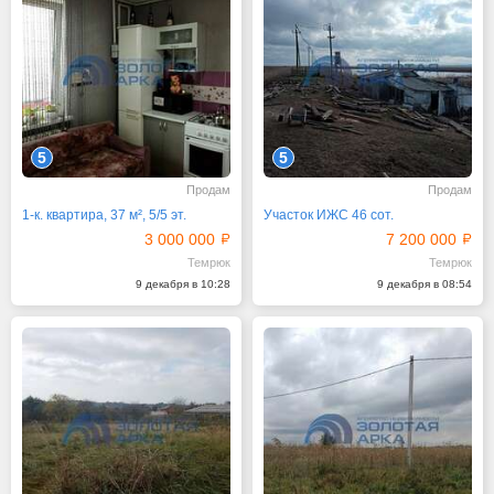
5
5
Продам
Продам
1-к. квартира, 37 м², 5/5 эт.
Участок ИЖС 46 сот.
3 000 000
7 200 000
Темрюк
Темрюк
9 декабря в 10:28
9 декабря в 08:54