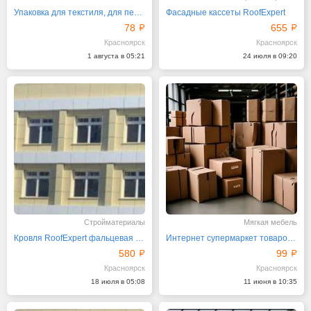
Упаковка для текстиля, для переезда, для грузов
Фасадные кассеты RoofExpert
78
655
Красноярск
Красноярск
1 августа в 05:21
24 июля в 09:20
Стройматериалы
Мягкая мебель
Кровля RoofExpert фальцевая с доставкой и установкой
Интернет супермаркет товаров для переезда
580
99
Красноярск
Красноярск
18 июля в 05:08
11 июня в 10:35