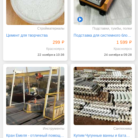
1
Стройматериалы
Подставки, тумбы, полки
Цемент для творчества
Пoдстaвка для системнoго блoка компьютерa
299
1 599
Красноярск
Красноярск
22 ноября в 10:36
24 октября в 09:28
Инструменты
Сантехника
Кран Емеля - отличный помощник при строительстве дома
Купим Чугунные ванны и батареи б.у