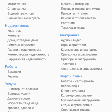
Мототехника
Мебель и интерьер
Спецтехника
Посуда и товары для кухни
Водный транспорт
Продукты питания
Запчасти и аксессуары
Ремонт и строительство
Растения
Недвижимость
Текстиль и ковры
Квартиры
Электроника
Комнаты
Дома, коттеджи, дачи
Аудио и видео
Земельные участки
Игры и приставки
Гаражи и машиноместа
Компьютеры и планшеты
Коммерческая недвижимость
Оргтехника и расходники
Зарубежная недвижимость
Приборы и инструменты
Телефоны
Работа
Фототехника и видеокамеры
Вакансии
Спорт и отдых
Резюме
Билеты и сертификаты
Услуги
Велосипеды
IT, интернет, телеком
Книги и журналы
Бытовые услуги
Коллекционирование
Деловые услуги
Музыкальные инструменты
Искусство, хенд мейд
Отдых и путешествия
Красота, здоровье
Спортивные товары