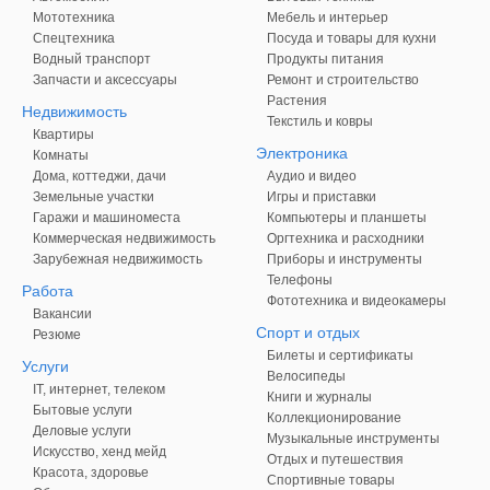
Мототехника
Мебель и интерьер
Спецтехника
Посуда и товары для кухни
Водный транспорт
Продукты питания
Запчасти и аксессуары
Ремонт и строительство
Растения
Недвижимость
Текстиль и ковры
Квартиры
Электроника
Комнаты
Дома, коттеджи, дачи
Аудио и видео
Земельные участки
Игры и приставки
Гаражи и машиноместа
Компьютеры и планшеты
Коммерческая недвижимость
Оргтехника и расходники
Зарубежная недвижимость
Приборы и инструменты
Телефоны
Работа
Фототехника и видеокамеры
Вакансии
Спорт и отдых
Резюме
Билеты и сертификаты
Услуги
Велосипеды
IT, интернет, телеком
Книги и журналы
Бытовые услуги
Коллекционирование
Деловые услуги
Музыкальные инструменты
Искусство, хенд мейд
Отдых и путешествия
Красота, здоровье
Спортивные товары