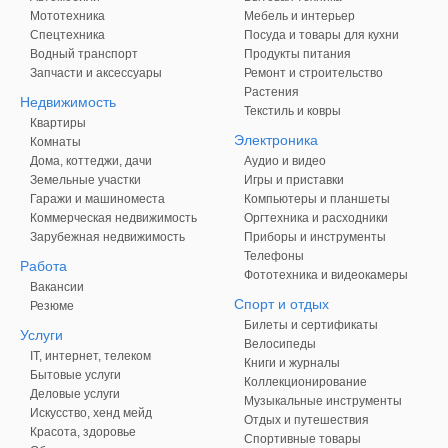
Мототехника
Мебель и интерьер
Спецтехника
Посуда и товары для кухни
Водный транспорт
Продукты питания
Запчасти и аксессуары
Ремонт и строительство
Растения
Недвижимость
Текстиль и ковры
Квартиры
Электроника
Комнаты
Дома, коттеджи, дачи
Аудио и видео
Земельные участки
Игры и приставки
Гаражи и машиноместа
Компьютеры и планшеты
Коммерческая недвижимость
Оргтехника и расходники
Зарубежная недвижимость
Приборы и инструменты
Телефоны
Работа
Фототехника и видеокамеры
Вакансии
Спорт и отдых
Резюме
Билеты и сертификаты
Услуги
Велосипеды
IT, интернет, телеком
Книги и журналы
Бытовые услуги
Коллекционирование
Деловые услуги
Музыкальные инструменты
Искусство, хенд мейд
Отдых и путешествия
Красота, здоровье
Спортивные товары