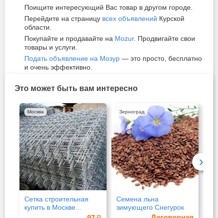
Поищите интересующий Вас товар в другом городе.
Перейдите на страницу
всех объявлений
Курской
области.
Покупайте и продавайте на
Mozur
. Продвигайте свои
товары и услуги.
Подать объявление на Мозур
— это просто, бесплатно
и очень эффективно.
Это может быть вам интересно
Москва
Зерноград
Зе
›
Сетка строительная
Семена льна
Се
купить в Москве
зимующего Снегурок
пш
недорого
кр
Договорная
97