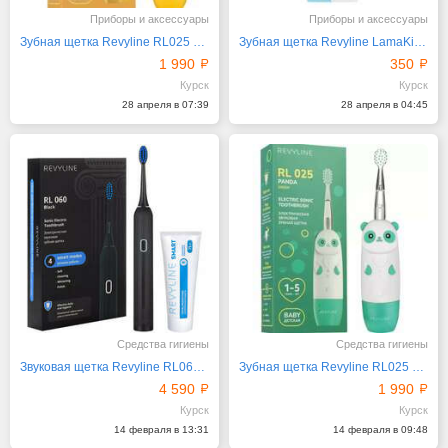
Приборы и аксессуары
Приборы и аксессуары
Зубная щетка Revyline RL025 Panda Yellow
Зубная щетка Revyline LamaKids, голубой дизайн
1 990
350
Курск
Курск
28 апреля в 07:39
28 апреля в 04:45
Средства гигиены
Средства гигиены
Звуковая щетка Revyline RL060 Black и паста Smart
Зубная щетка Revyline RL025 Panda, зеленая
4 590
1 990
Курск
Курск
14 февраля в 13:31
14 февраля в 09:48