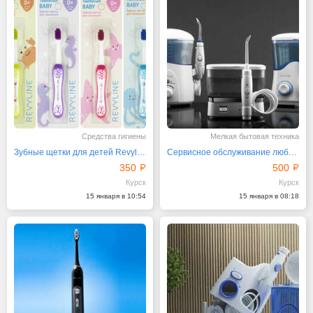
Средства гигиены
Мелкая бытовая техника
Зубные щетки для детей Revyline S3900
Сервисное обслуживание любых ирригаторов от "Ревилайн"
350
500
Курск
Курск
15 января в 10:54
15 января в 08:18