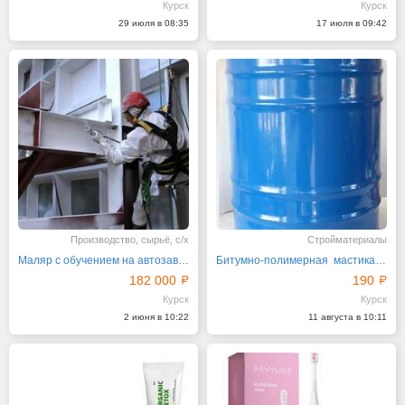
Курск
Курск
29 июля в 08:35
17 июля в 09:42
Производство, сырьё, с/х
Стройматериалы
Маляр с обучением на автозавод вахта Калуга
Битумно-полимерная мастика МБП-2А «Антикор»
182 000
190
Курск
Курск
2 июня в 10:22
11 августа в 10:11