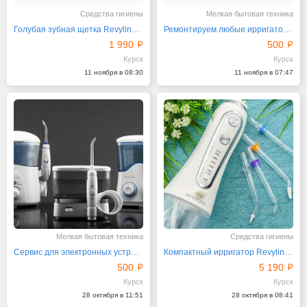
Средства гигиены
Мелкая бытовая техника
Голубая зубная щетка Revyline RL025 Baby
Ремонтируем любые ирригаторы от Ревилайн недорого
1 990
500
Курск
Курск
11 ноября в 08:30
11 ноября в 07:47
Мелкая бытовая техника
Средства гигиены
Сервис для электронных устройств от Revyline
Компактный ирригатор Revyline RL 450 в белом дизайне
500
5 190
Курск
Курск
28 октября в 11:51
28 октября в 08:41