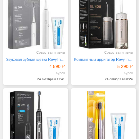
Средства гигиены
Средства гигиены
Звуковая зубная щетка Revyline RL 060
Компактный ирригатор Revyline RL 420
4 590
5 290
Курск
Курск
24 октября в 11:41
24 октября в 08:24