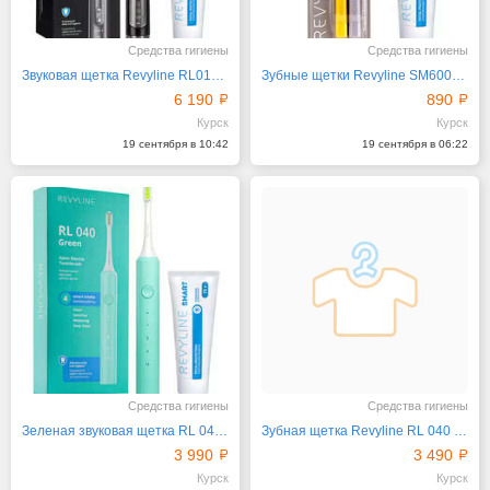
Средства гигиены
Средства гигиены
Звуковая щетка Revyline RL010 Black плюс зубная паста
Зубные щетки Revyline SM6000 DUO (желтая и серая)
6 190
890
Курск
Курск
19 сентября в 10:42
19 сентября в 06:22
Средства гигиены
Средства гигиены
Зеленая звуковая щетка RL 040 с зубной пастой Revyline
Зубная щетка Revyline RL 040 Special Color Edition
3 990
3 490
Курск
Курск