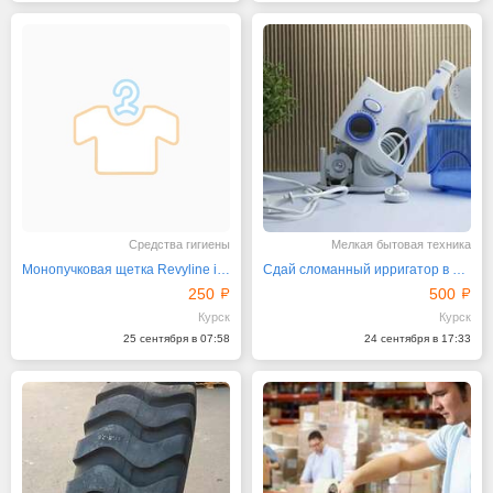
Средства гигиены
Мелкая бытовая техника
Монопучковая щетка Revyline interspace
Сдай сломанный ирригатор в трейд-ин
250
500
Курск
Курск
25 сентября в 07:58
24 сентября в 17:33