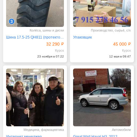
3
Колёса, шины и диски
Производство, сырьё, с/х
Шина 17.5-25 QH811 (протектор волна) для погрузчика
Упаковщик
32 290
45 000
Курск
Курск
23 ноября в 07:22
12 мая в 09:47
Медицина, фармацевтика
Автомобили
Интернет менеджер
Great Wall Haval H3, 2012