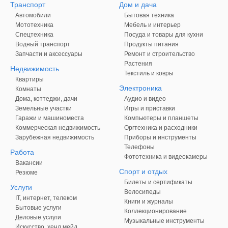
Транспорт
Дом и дача
Автомобили
Бытовая техника
Мототехника
Мебель и интерьер
Спецтехника
Посуда и товары для кухни
Водный транспорт
Продукты питания
Запчасти и аксессуары
Ремонт и строительство
Растения
Недвижимость
Текстиль и ковры
Квартиры
Электроника
Комнаты
Дома, коттеджи, дачи
Аудио и видео
Земельные участки
Игры и приставки
Гаражи и машиноместа
Компьютеры и планшеты
Коммерческая недвижимость
Оргтехника и расходники
Зарубежная недвижимость
Приборы и инструменты
Телефоны
Работа
Фототехника и видеокамеры
Вакансии
Спорт и отдых
Резюме
Билеты и сертификаты
Услуги
Велосипеды
IT, интернет, телеком
Книги и журналы
Бытовые услуги
Коллекционирование
Деловые услуги
Музыкальные инструменты
Искусство, хенд мейд