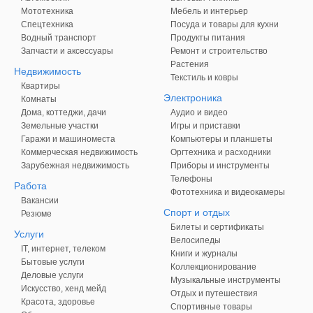
Мототехника
Мебель и интерьер
Спецтехника
Посуда и товары для кухни
Водный транспорт
Продукты питания
Запчасти и аксессуары
Ремонт и строительство
Растения
Недвижимость
Текстиль и ковры
Квартиры
Электроника
Комнаты
Дома, коттеджи, дачи
Аудио и видео
Земельные участки
Игры и приставки
Гаражи и машиноместа
Компьютеры и планшеты
Коммерческая недвижимость
Оргтехника и расходники
Зарубежная недвижимость
Приборы и инструменты
Телефоны
Работа
Фототехника и видеокамеры
Вакансии
Спорт и отдых
Резюме
Билеты и сертификаты
Услуги
Велосипеды
IT, интернет, телеком
Книги и журналы
Бытовые услуги
Коллекционирование
Деловые услуги
Музыкальные инструменты
Искусство, хенд мейд
Отдых и путешествия
Красота, здоровье
Спортивные товары