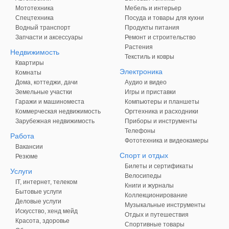
Мототехника
Мебель и интерьер
Спецтехника
Посуда и товары для кухни
Водный транспорт
Продукты питания
Запчасти и аксессуары
Ремонт и строительство
Растения
Недвижимость
Текстиль и ковры
Квартиры
Электроника
Комнаты
Дома, коттеджи, дачи
Аудио и видео
Земельные участки
Игры и приставки
Гаражи и машиноместа
Компьютеры и планшеты
Коммерческая недвижимость
Оргтехника и расходники
Зарубежная недвижимость
Приборы и инструменты
Телефоны
Работа
Фототехника и видеокамеры
Вакансии
Спорт и отдых
Резюме
Билеты и сертификаты
Услуги
Велосипеды
IT, интернет, телеком
Книги и журналы
Бытовые услуги
Коллекционирование
Деловые услуги
Музыкальные инструменты
Искусство, хенд мейд
Отдых и путешествия
Красота, здоровье
Спортивные товары